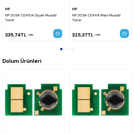
HP
HP
HP 305A CE410A Siyah Muadil
HP 305A CE411A Mavi Muadil
Toner
Toner
335,74
TL
325,37
TL
KDV
KDV
Dolum Ürünleri