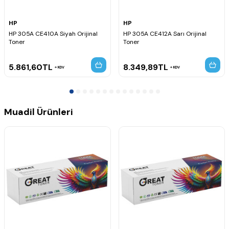
HP
HP
HP 305A CE410A Siyah Orijinal
HP 305A CE412A Sarı Orijinal
Toner
Toner
5.861,60
TL
8.349,89
TL
KDV
KDV
Muadil Ürünleri