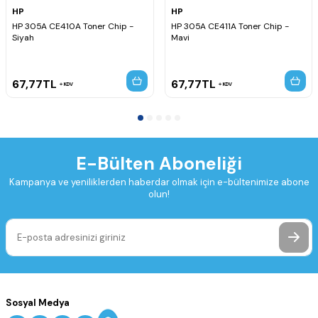
HP
HP
HP 305A CE410A Toner Chip -
HP 305A CE411A Toner Chip -
Siyah
Mavi
67,77
TL
67,77
TL
KDV
KDV
E-Bülten Aboneliği
Kampanya ve yeniliklerden haberdar olmak için e-bültenimize abone
olun!
Sosyal Medya