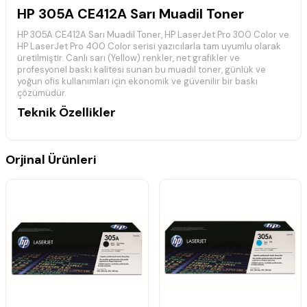
HP 305A CE412A Sarı Muadil Toner
HP 305A CE412A Sarı Muadil Toner, HP LaserJet Pro 300 Color ve
HP LaserJet Pro 400 Color serisi yazıcılarla tam uyumlu olarak
üretilmiştir. Canlı sarı (Yellow) renkler, net grafikler ve
profesyonel baskı kalitesi sunan bu muadil toner, günlük ve
yoğun ofis kullanımları için ekonomik ve güvenilir bir baskı
çözümüdür.
Teknik Özellikler
Marka: Muadil
Model: HP 305A
Ürün Kodu (MPN): CE412A
Orjinal Ürünleri
Ürün Türü: Muadil Toner
Renk: Sarı (Yellow)
Baskı Teknolojisi: Lazer
Ürün Ölçüleri: 39 × 11 × 14 cm
Desi: 3
Uyumlu Yazıcı Modelleri
HP LaserJet Pro 300 Color M351a
HP LaserJet Pro 300 Color MFP M375nw
HP LaserJet Pro 400 Color M451dn
HP LaserJet Pro 400 Color M451dw
HP LaserJet Pro 400 Color M451nw