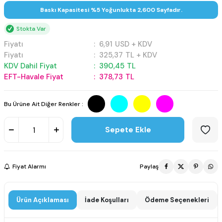
Baskı Kapasitesi %5 Yoğunlukta 2,600 Sayfadır.
Stokta Var
Fiyatı
:
6,91
USD + KDV
Fiyatı
:
325,37
TL + KDV
KDV Dahil Fiyat
:
390,45
TL
EFT-Havale Fiyat
:
378,73
TL
Bu Ürüne Ait Diğer Renkler :
Sepete Ekle
Fiyat Alarmı
Paylaş
Ürün Açıklaması
İade Koşulları
Ödeme Seçenekleri