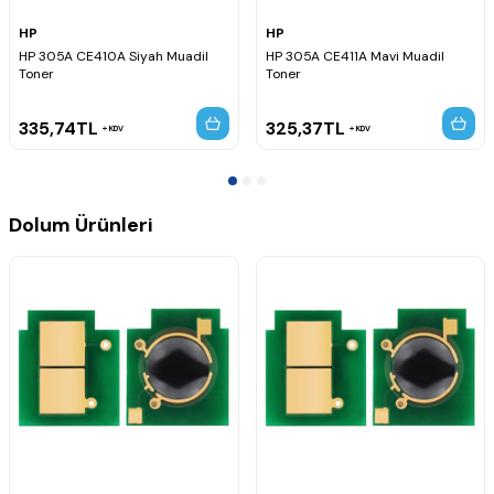
HP
HP
HP 305A CE410A Siyah Muadil
HP 305A CE411A Mavi Muadil
Toner
Toner
335,74
TL
325,37
TL
KDV
KDV
Dolum Ürünleri