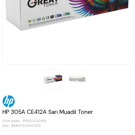
HP 305A CE412A Sarı Muadil Toner
Ürün Kodu :
PYRZ0010185
Ean : 8684720010703