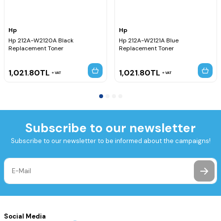
Hp
Hp
Hp 212A-W2120A Black
Hp 212A-W2121A Blue
Replacement Toner
Replacement Toner
1,021.80
TL
1,021.80
TL
VAT
VAT
Subscribe to our newsletter
Subscribe to our newsletter to be informed about the campaigns!
Social Media