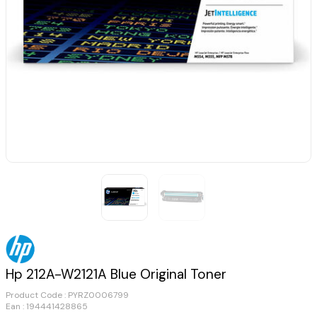
Hp 212A-W2121A Blue Original Toner
Product Code :
PYRZ0006799
Ean : 194441428865