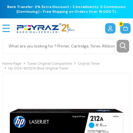
Bank Transfer: 3% Extra Discount • 2 Installments: 0 Commission
(Continuing) • Free Shipping on Orders Over 15,000 TL
0
Home Page
Toner Original Compatible
Orijinal Toner
Hp 212A-W2121A Blue Original Toner