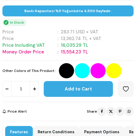
Baskı Kapasitesi %5 Yoğunlukta 4,500 Sayfadır.
In Stock
Price
:
283.71
USD + VAT
Price
:
13,362.74
TL + VAT
Price Including VAT
:
16,035.29
TL
Money Order Price
:
15,554.23
TL
Other Colors of This Product :
Add to Cart
Price Alert
Share
Features
Return Conditions
Payment Options
Rat