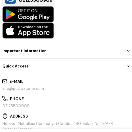
02125500909
Important Information
Quick Access
E-MAIL
info@poyraztoner.com
PHONE
02125500909
ADDRESS
Hürriyet Mahallesi Cumhuriyet Caddesi 160. Sokak No: 17/A-B
Bağcılar/İstanbul