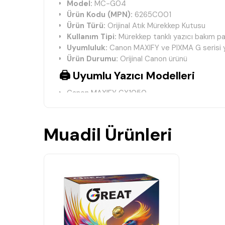
Model:
MC-G04
Ürün Kodu (MPN):
6265C001
Ürün Türü:
Orijinal Atık Mürekkep Kutusu
Kullanım Tipi:
Mürekkep tanklı yazıcı bakım pa
Uyumluluk:
Canon MAXIFY ve PIXMA G serisi y
Ürün Durumu:
Orijinal Canon ürünü
🖨️ Uyumlu Yazıcı Modelleri
Canon MAXIFY GX1050
Canon MAXIFY GX2050
Canon MAXIFY GX3050
Canon MAXIFY GX4050
Muadil Ürünleri
Canon MAXIFY GX5050 II
Canon MAXIFY GX6050 II
Canon MAXIFY GX7050 II
Canon MAXIFY GX7055 II
Canon PIXMA G4070
Canon PIXMA G3030
Canon PIXMA G3470 (5805C075)
✨ Ürün Özellikleri