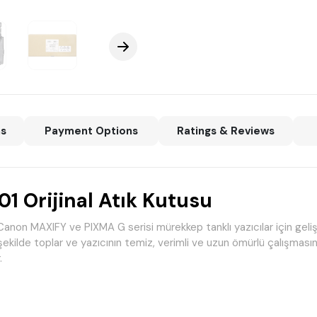
ns
Payment Options
Ratings & Reviews
Orijinal Atık Kutusu
n MAXIFY ve PIXMA G serisi mürekkep tanklı yazıcılar için geliştir
şekilde toplar ve yazıcının temiz, verimli ve uzun ömürlü çalışmasına
.