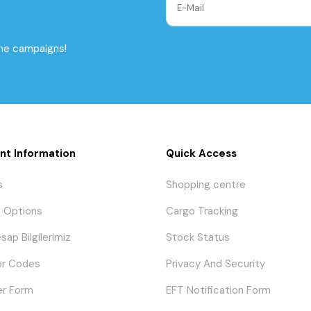
the campaigns!
nt Information
Quick Access
s
Shopping centre
 Options
Cargo Tracking
sap Bilgilerimiz
Stock Status
or Codes
Privacy And Security
er Form
EFT Notification Form