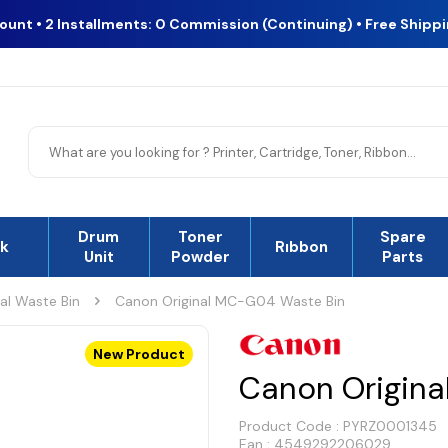
count • 2 Installments: 0 Commission (Continuing) • Free Shipp
Drum
Toner
Spare
nk
Rıbbon
Unit
Powder
Parts
nal Waste Bin
Canon Original MC-G04 Waste Bin
New Product
Canon Origina
Product Code :
PYRZ0001345
Ean : 4549292206029