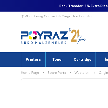
Bank Transfer: 3% Extra Dis
About us
Contact
Cargo Tracking
Blog
Prınters
Toner
Cartrıdge
İ
Home Page
Spare Parts
Waste bin
Origi