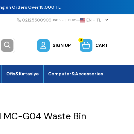
ing on Orders Over 15,000 TL
02125500909
EN − TL
USD:
--
|
EUR:
--
0
SIGN UP
CART
Ofis&Kırtasiye
Computer&Accessories
l MC-G04 Waste Bin