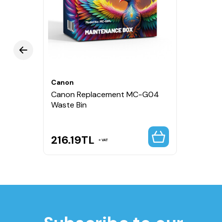
Canon orijinal atık mürekkep kutusudur.
Baskı sırasında oluşan fazla mürekkebi toplar.
Yazıcının temiz ve stabil çalışmasına yardımcı o
Kolay değiştirilebilir tasarımı sayesinde pratik 
Uyumlu Canon MAXIFY ve PIXMA modelleri ile gü
💼 Kullanım Alanları
Canon
Ev kullanıcıları
Canon Replacement MC-G04
Home ofisler
Waste Bin
Küçük ve orta ölçekli işletmeler
Yoğun baskı alanları
Canon tanklı yazıcı bakım işlemleri
216.19
TL
VAT