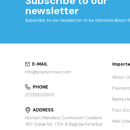
Subscribe to our
newsletter
Subscribe to our newsletter to be informed about 
E-MAIL
Importa
info@poyraztoner.com
About U
PHONE
Payment
02125500909
Banka He
ADDRESS
Post Err
Hürriyet Mahallesi Cumhuriyet Caddesi
Mail Ord
160. Sokak No: 17/A-B Bağcılar/İstanbul