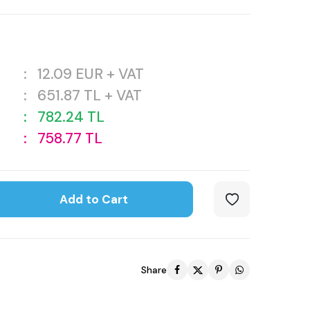
:
12.09
EUR + VAT
:
651.87
TL + VAT
:
782.24
TL
:
758.77
TL
Add to Cart
Share