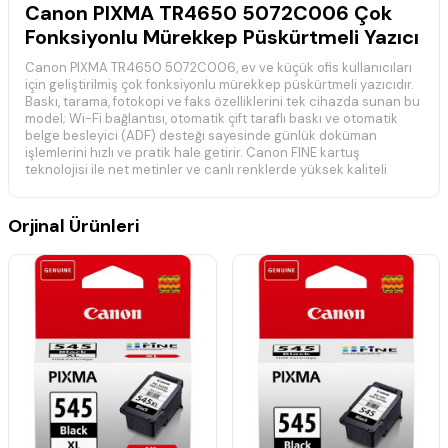
Canon PIXMA TR4650 5072C006 Çok
Fonksiyonlu Mürekkep Püskürtmeli Yazıcı
Canon PIXMA TR4650 5072C006, ev ve küçük ofis kullanıcıları
için geliştirilmiş çok fonksiyonlu mürekkep püskürtmeli yazıcıdır.
Baskı, tarama, fotokopi ve faks özelliklerini tek cihazda sunan bu
model; Wi-Fi bağlantısı, otomatik çift taraflı baskı ve otomatik
belge besleyici (ADF) desteği sayesinde günlük doküman
işlemlerini hızlı ve pratik hale getirir. Canon FINE kartuş
teknolojisi ile net metinler ve canlı renklerde yüksek kaliteli
baskılar elde edilir.
📋 Teknik Özellikler
Orjinal Ürünleri
Marka:
Canon
Model:
PIXMA TR4650
Ürün Kodu (MPN):
5072C006
Ürün Türü:
Çok Fonksiyonlu Mürekkep Püskürtmeli Yazıcı
Baskı Teknolojisi:
Renkli Mürekkep Püskürtmeli
Fonksiyonlar:
Baskı, Tarama, Fotokopi, Faks
Maksimum Baskı Çözünürlüğü:
4800 × 1200 dpi
Baskı Hızı:
Siyah 8,8 ipm, Renkli 4,4 ipm
Bağlantı:
Wi-Fi, USB
Otomatik Belge Besleyici (ADF):
Var
Otomatik Çift Taraflı Baskı:
Var
Maksimum Kağıt Boyutu:
A4