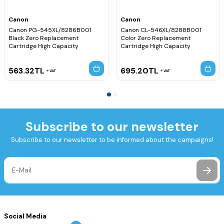
Canon
Canon
Canon PG-545XL/8286B001
Canon CL-546XL/8288B001
Black Zero Replacement
Color Zero Replacement
Cartridge High Capacity
Cartridge High Capacity
563.32
TL
695.20
TL
VAT
VAT
Subscribe to our newsletter
Subscribe to our newsletter to be informed about the campaigns!
Social Media