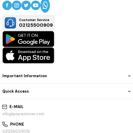
Customer Service
02125500909
Important Information
Quick Access
E-MAIL
info@poyraztoner.com
PHONE
02125500909