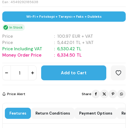
Ean : 4549292185638
Wi-Fi + Fotokopi + Tarayıcı + Faks + Dubleks
In Stock
Price
:
100.97
EUR + VAT
Price
:
5,442.01
TL + VAT
Price Including VAT
:
6,530.42
TL
Money Order Price
:
6,334.50
TL
Add to Cart
Price Alert
Share
Features
Return Conditions
Payment Options
Rat