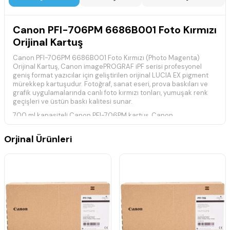
Canon PFI-706PM 6686B001 Foto Kırmızı
Orijinal Kartuş
Canon PFI-706PM 6686B001 Foto Kırmızı (Photo Magenta)
Orijinal Kartuş, Canon imagePROGRAF iPF serisi profesyonel
geniş format yazıcılar için geliştirilen orijinal LUCIA EX pigment
mürekkep kartuşudur. Fotoğraf, sanat eseri, prova baskıları ve
grafik uygulamalarında canlı foto kırmızı tonları, yumuşak renk
geçişleri ve üstün baskı kalitesi sunar.
700 ml kapasiteli Canon PFI-706PM kartuş, Canon
imagePROGRAF yazıcılarla tam uyumlu çalışarak dengeli
mürekkep akışı sağlar, baskı kafasının ömrünü korur ve yoğun
Orjinal Ürünleri
baskı süreçlerinde güvenilir performans sunar. Orijinal Canon
LUCIA EX pigment mürekkebi sayesinde geniş renk gamı, yüksek
renk doğruluğu ve uzun ömürlü profesyonel baskılar elde edilir.
Teknik Özellikler
Marka:
Canon
Model:
PFI-706PM
Ürün Kodu:
6686B001
Renk:
Foto Kırmızı (Photo Magenta)
Kapasite:
700 ml