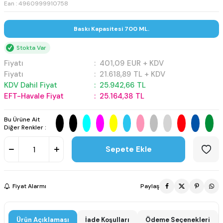
Ean : 4960999910758
Baskı Kapasitesi 700 ML.
Stokta Var
Fiyatı
:
401,09
EUR + KDV
Fiyatı
:
21.618,89
TL + KDV
KDV Dahil Fiyat
:
25.942,66
TL
EFT-Havale Fiyat
:
25.164,38
TL
Bu Ürüne Ait
Diğer Renkler :
Sepete Ekle
Fiyat Alarmı
Paylaş
Ürün Açıklaması
İade Koşulları
Ödeme Seçenekleri