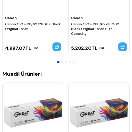
Canon i-SENSYS LBP-7100Cn
Canon i-SENSYS LBP-7110Cw
Canon i-SENSYS MF-623cn
Canon
Canon
Canon i-SENSYS MF-624cdt
Canon CRG-731/6272B002 Black
Canon CRG-731H/6273B002
Canon i-SENSYS MF-624cw
Original Toner
Black Original Toner High
Canon i-SENSYS MF-628cw
Capacity
Canon i-SENSYS MF-8230Cn
Canon i-SENSYS MF-8280Cw
4,997.07
TL
5,282.20
TL
VAT
VAT
Muadil Ürünleri