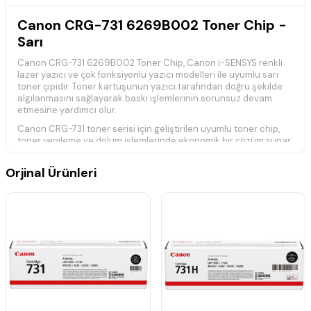
Canon CRG-731 6269B002 Toner Chip -
Sarı
Canon CRG-731 6269B002 Toner Chip, Canon i-SENSYS renkli
lazer yazıcı ve çok fonksiyonlu yazıcı modelleri ile uyumlu sarı
toner çipidir. Toner kartuşunun yazıcı tarafından doğru şekilde
algılanmasını sağlayarak baskı işlemlerinin sorunsuz devam
etmesine yardımcı olur.
Canon CRG-731 toner serisi için geliştirilen uyumlu toner chip,
toner yenileme ve dolum işlemlerinde ekonomik bir çözüm sunar.
Güvenilir performansı sayesinde uyumlu Canon cihazlarda kolay
kullanım sağlar.
Orjinal Ürünleri
Teknik Özellikler
Ürün Kodu:
CRG-731 / 6269B002
Ürün Tipi:
Toner Chip
Renk:
Sarı
Baskı Teknolojisi:
Lazer
Canon CRG-731 toner serisi ile uyumludur.
Toner kartuşunun yazıcı tarafından tanınmasını sağlar.
Toner yenileme işlemleri için ekonomik çözümdür.
Kolay montaj ve güvenilir kullanım sunar.
Uyumlu Yazıcı Modelleri