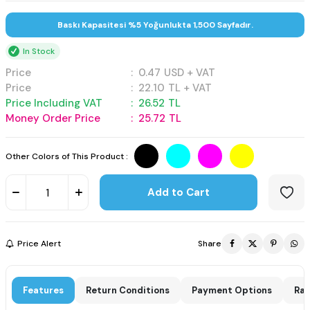
Baskı Kapasitesi %5 Yoğunlukta 1,500 Sayfadır.
In Stock
Price
:
0.47
USD + VAT
Price
:
22.10
TL + VAT
Price Including VAT
:
26.52
TL
Money Order Price
:
25.72
TL
Other Colors of This Product :
Add to Cart
Price Alert
Share
Features
Return Conditions
Payment Options
Rat