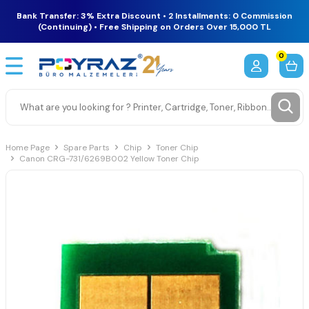
Bank Transfer: 3% Extra Discount • 2 Installments: 0 Commission
(Continuing) • Free Shipping on Orders Over 15,000 TL
0
Home Page
Spare Parts
Chip
Toner Chip
Canon CRG-731/6269B002 Yellow Toner Chip