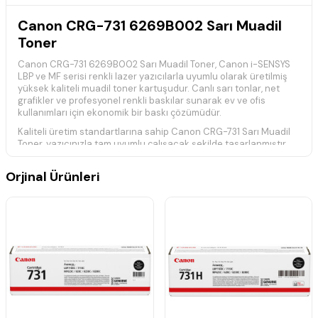
Canon CRG-731 6269B002 Sarı Muadil
Toner
Canon CRG-731 6269B002 Sarı Muadil Toner, Canon i-SENSYS
LBP ve MF serisi renkli lazer yazıcılarla uyumlu olarak üretilmiş
yüksek kaliteli muadil toner kartuşudur. Canlı sarı tonlar, net
grafikler ve profesyonel renkli baskılar sunarak ev ve ofis
kullanımları için ekonomik bir baskı çözümüdür.
Kaliteli üretim standartlarına sahip Canon CRG-731 Sarı Muadil
Toner, yazıcınızla tam uyumlu çalışacak şekilde tasarlanmıştır.
Belgeler, grafikler ve görsellerde yüksek renk doğruluğu
sağlayarak ilk sayfadan son sayfaya kadar tutarlı baskı
Orjinal Ürünleri
performansı sunar.
Yaklaşık
1.500 sayfa
baskı kapasitesine sahiptir. Gerçek baskı
kapasitesi; baskı yoğunluğu, sayfa içeriği ve kullanım koşullarına
göre değişiklik gösterebilir.
Teknik Özellikler
Ürün Kodu:
CRG-731 / 6269B002
Ürün Tipi:
Muadil Toner Kartuşu
Baskı Kapasitesi:
Yaklaşık
1.500 Sayfa
Renk:
Sarı
Baskı Teknolojisi:
Renkli Lazer