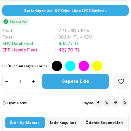
Baskı Kapasitesi %5 Yoğunlukta 1,500 Sayfadır.
Stokta Var
Fiyatı
:
7,71
USD + KDV
Fiyatı
:
363,14
TL + KDV
KDV Dahil Fiyat
:
435,77
TL
EFT-Havale Fiyat
:
422,70
TL
Bu Ürüne Ait Diğer Renkler :
Sepete Ekle
Fiyat Alarmı
Paylaş
Ürün Açıklaması
İade Koşulları
Ödeme Seçenekleri