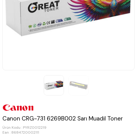
Canon CRG-731 6269B002 Sarı Muadil Toner
Ürün Kodu :
PYRZ0012219
Ean : 8684720002111