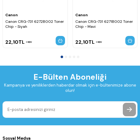
Canon
Canon
Canon CRG-731 6272B002 Toner
Canon CRG-731 6271B002 Toner
Chip - Siyah
Chip - Mavi
22,10
TL
22,10
TL
KDV
KDV
E-Bülten Aboneliği
Kampanya ve yeniliklerden haberdar olmak için e-bültenimize abone
olun!
Sosyal Medya