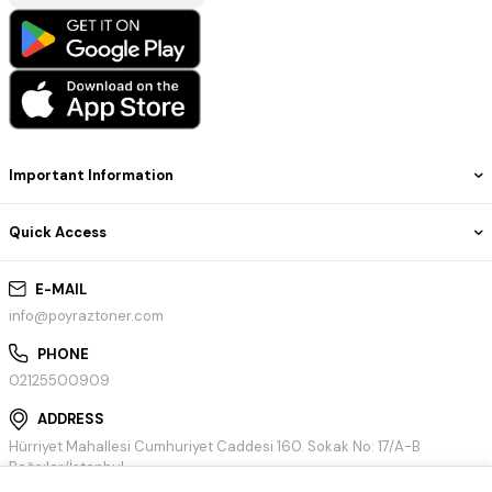
Important Information
Quick Access
E-MAIL
info@poyraztoner.com
PHONE
02125500909
ADDRESS
Hürriyet Mahallesi Cumhuriyet Caddesi 160. Sokak No: 17/A-B
Bağcılar/İstanbul