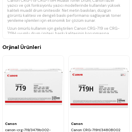
Canon CRG-719 CRG-719H Muadil Toner Drum, Canon lazer
yazıcı ve çok fonksiyonlu yazıcı modellerinde kullanılan yüksek
kaliteli muadil drum ünitesidir. Net metin baskıları, düzgün
görüntü kalitesi ve dengeli baskı performansı sağlayarak toner
yenileme işlemleri için ekonomik bir çözüm sunar.
Uzun ömürlü kullanım için geliştirilen Canon CRG-719 ve CRG-
719H uyumlu drum ünitesi, baskı kalitesinin korunmasına
yardımcı olur. Teknik servisler ve toner yenileme işlemleri için
güvenilir ve ekonomik bir tercihtir.
Orjinal Ürünleri
Teknik Özellikler
Ürün Kodu:
CRG-719 / CRG-719H
Ürün Tipi:
Muadil Toner Drum
Renk:
Siyah
Baskı Teknolojisi:
Lazer
Yüksek kaliteli muadil drum ünitesidir.
Net ve temiz baskılar sağlar.
Canon CRG-719 ve CRG-719H toner serileri ile uyumludur.
Ekonomik toner yenileme çözümüdür.
Uyumlu Yazıcı Modelleri
Canon i-SENSYS LBP-251DW
Canon i-SENSYS LBP-252DW
Canon i-SENSYS LBP-253DW
Canon
Canon
Canon i-SENSYS LBP-253X
canon-crg-719/3479b002-
Canon CRG-719H/3480B002