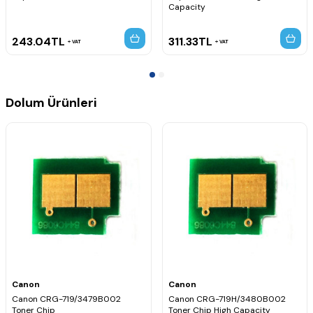
Capacity
243.04
TL
311.33
TL
VAT
VAT
Dolum Ürünleri
Canon
Canon
Canon CRG-719/3479B002
Canon CRG-719H/3480B002
Toner Chip
Toner Chip High Capacity