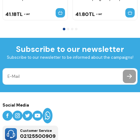
41.18
TL
41.80
TL
VAT
VAT
Subscribe to our newsletter
Subscribe to our newsletter to be informed about the campaigns!
Social Media
Customer Service
02125500909