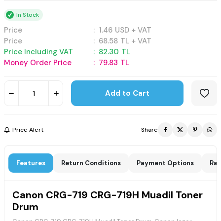
In Stock
Price
:
1.46
USD + VAT
Price
:
68.58
TL + VAT
Price Including VAT
:
82.30
TL
Money Order Price
:
79.83
TL
Add to Cart
Price Alert
Share
Features
Return Conditions
Payment Options
Rat
Canon CRG-719 CRG-719H Muadil Toner
Drum