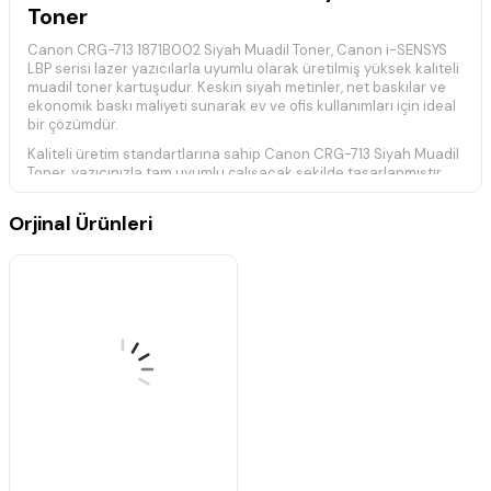
Toner
Canon CRG-713 1871B002 Siyah Muadil Toner, Canon i-SENSYS
LBP serisi lazer yazıcılarla uyumlu olarak üretilmiş yüksek kaliteli
muadil toner kartuşudur. Keskin siyah metinler, net baskılar ve
ekonomik baskı maliyeti sunarak ev ve ofis kullanımları için ideal
bir çözümdür.
Kaliteli üretim standartlarına sahip Canon CRG-713 Siyah Muadil
Toner, yazıcınızla tam uyumlu çalışacak şekilde tasarlanmıştır.
Günlük baskılarda güvenilir performans sağlayarak ilk sayfadan
son sayfaya kadar tutarlı baskı kalitesi sunar.
Orjinal Ürünleri
Yaklaşık
2.000 sayfa
baskı kapasitesine sahiptir. Gerçek baskı
kapasitesi; baskı yoğunluğu, sayfa içeriği ve kullanım koşullarına
göre değişiklik gösterebilir.
Teknik Özellikler
Ürün Kodu:
CRG-713 / 1871B002
Ürün Tipi:
Muadil Toner Kartuşu
Baskı Kapasitesi:
Yaklaşık
2.000 Sayfa
Renk:
Siyah
Baskı Teknolojisi:
Lazer
Yüksek kaliteli muadil üründür.
Ekonomik ve güvenilir baskı çözümü sunar.
Keskin siyah metinler ve net baskılar sağlar.
Yazıcınızla tam uyumlu çalışır.