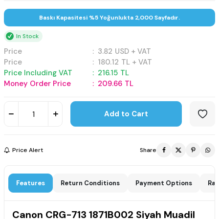
Baskı Kapasitesi %5 Yoğunlukta 2,000 Sayfadır.
In Stock
Price
:
3.82
USD + VAT
Price
:
180.12
TL + VAT
Price Including VAT
:
216.15
TL
Money Order Price
:
209.66
TL
Add to Cart
Price Alert
Share
Features
Return Conditions
Payment Options
Rat
Canon CRG-713 1871B002 Siyah Muadil