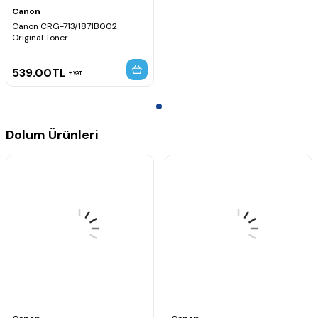
Canon
Uyumlu Yazıcı Modelleri
Canon CRG-713/1871B002
Original Toner
Canon i-SENSYS LBP-3250
539.00
TL
VAT
Dolum Ürünleri