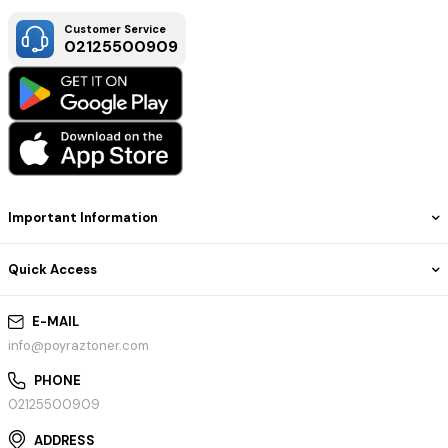
Customer Service
02125500909
Important Information
Quick Access
E-MAIL
info@poyraztoner.com
PHONE
02125500909
ADDRESS