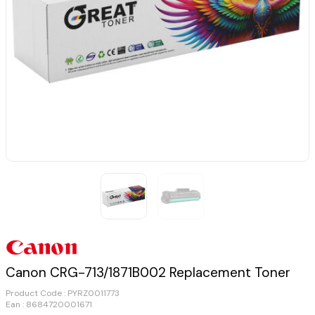
Canon CRG-713/1871B002 Replacement Toner
Product Code :
PYRZ0011773
Ean : 8684720001671