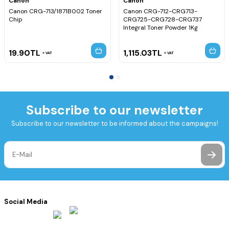
Canon
Canon
Canon CRG-713/1871B002 Toner
Canon CRG-712-CRG713-
Chip
CRG725-CRG728-CRG737
Integral Toner Powder 1Kg
19.90
TL
1,115.03
TL
VAT
VAT
Subscribe to our newsletter
Subscribe to our newsletter to be informed about the campaigns!
Social Media