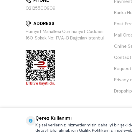
PHONE
Payment
02125500909
Banka He
ADDRESS
Post Err
Hürriyet Mahallesi Cumhuriyet Caddesi
Mail Ord
160. Sokak No: 17/A-B Bağcılar/İstanbul
Online S
Contact
Request
Privacy 
Dropship
Çerez Kullanımı
Kişisel verileriniz, hizmetlerimizin daha iyi bir şeki
detaylı bilgi almak için Gizlilik Politikamızı inceleyebi