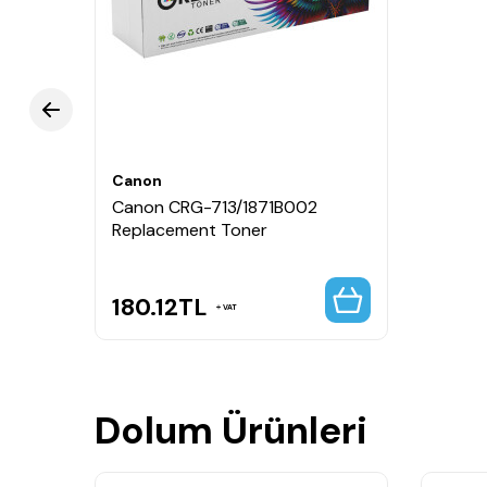
Canon
Canon CRG-713/1871B002
Replacement Toner
180.12
TL
VAT
Dolum Ürünleri