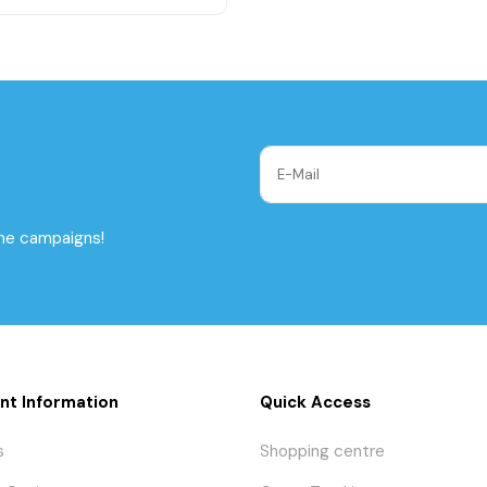
the campaigns!
nt Information
Quick Access
s
Shopping centre