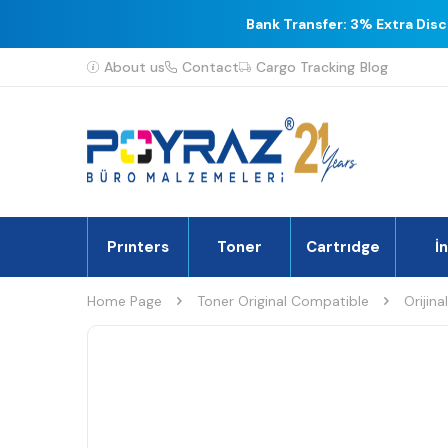
Bank Transfer: 3% Extra Dis
About us
Contact
Cargo Tracking
Blog
Prınters
Toner
Cartrıdge
İ
Home Page
Toner Original Compatible
Orijina