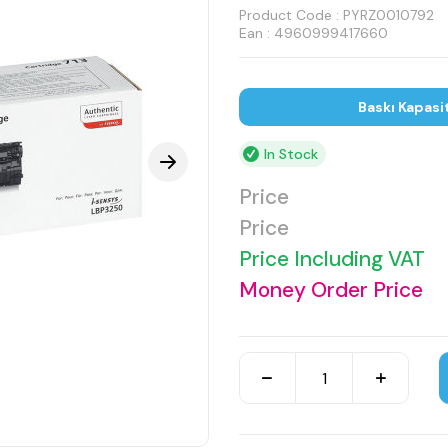
Product Code :
PYRZ0010792
Ean : 4960999417660
Baskı Kapasi
In Stock
Price
Price
Price Including VAT
Money Order Price