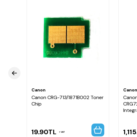
Canon
Cano
Canon CRG-713/1871B002 Toner
Canon
Chip
CRG7
Integ
19.90
TL
1,11
VAT