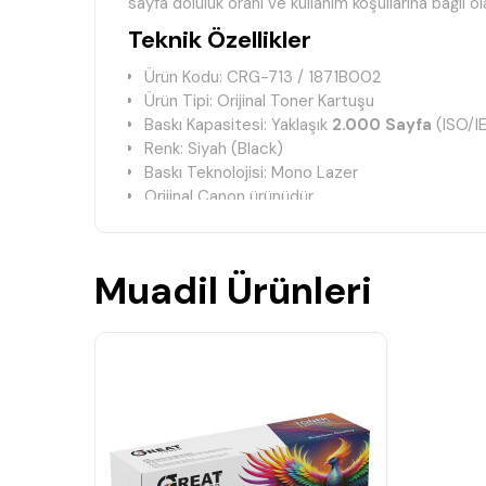
sayfa doluluk oranı ve kullanım koşullarına bağlı ola
Teknik Özellikler
Ürün Kodu: CRG-713 / 1871B002
Ürün Tipi: Orijinal Toner Kartuşu
Baskı Kapasitesi: Yaklaşık
2.000 Sayfa
(ISO/I
Renk: Siyah (Black)
Baskı Teknolojisi: Mono Lazer
Orijinal Canon ürünüdür.
Keskin siyah metinler ve profesyonel baskı kali
Yazıcınızla tam uyumlu çalışır.
Güvenilir ve uzun ömürlü baskı performansı sağ
Muadil Ürünleri
Uyumlu Yazıcı Modelleri
Canon i-SENSYS LBP-3250