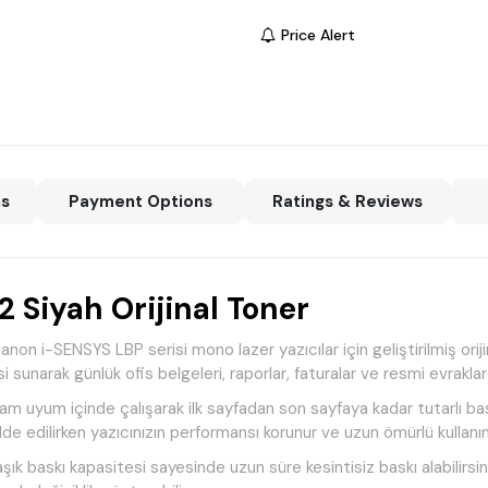
Price Alert
ns
Payment Options
Ratings & Reviews
Siyah Orijinal Toner
n i-SENSYS LBP serisi mono lazer yazıcılar için geliştirilmiş oriji
i sunarak günlük ofis belgeleri, raporlar, faturalar ve resmi evrakla
am uyum içinde çalışarak ilk sayfadan son sayfaya kadar tutarlı bas
lde edilirken yazıcınızın performansı korunur ve uzun ömürlü kullanım
ık baskı kapasitesi sayesinde uzun süre kesintisiz baskı alabilirsini