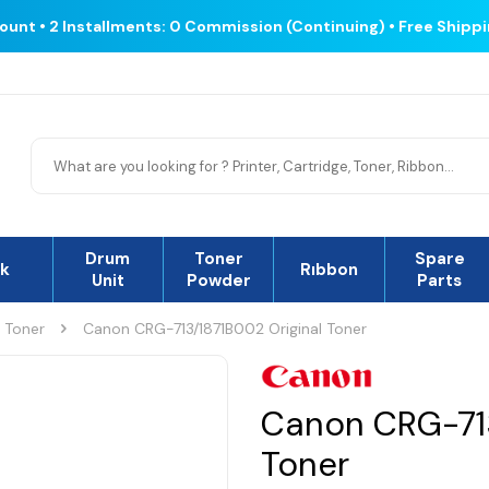
count • 2 Installments: 0 Commission (Continuing) • Free Shipp
Drum
Toner
Spare
nk
Rıbbon
Unit
Powder
Parts
l Toner
Canon CRG-713/1871B002 Original Toner
Canon CRG-713
Toner