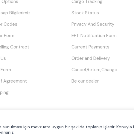
 Options
Cargo Tracking
sap Bilgilerimiz
Stock Status
or Codes
Privacy And Security
er Form
EFT Notification Form
elling Contract
Current Payments
 Us
Order and Delivery
 Form
Cancel,Return,Change
of Agreement
Be our dealer
ping
© Tüm hakları saklıdır.
Poyraztoner.com
lde sunulması için mevzuata uygun bir şekilde toplanıp işlenir. Konuyla il
lirsiniz.