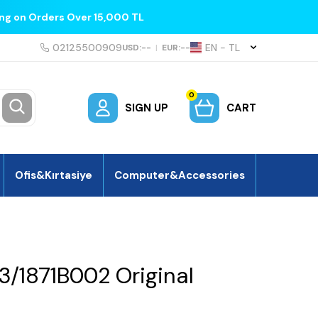
ing on Orders Over 15,000 TL
02125500909
EN − TL
USD:
--
|
EUR:
--
0
SIGN UP
CART
Ofis&Kırtasiye
Computer&Accessories
/1871B002 Original