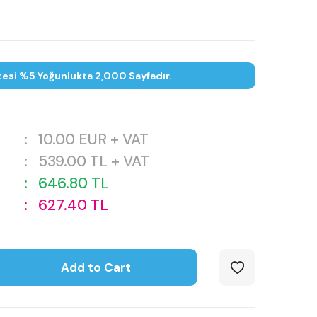
tesi %5 Yoğunlukta 2,000 Sayfadır.
:
10.00
EUR + VAT
:
539.00
TL + VAT
:
646.80
TL
:
627.40
TL
Add to Cart