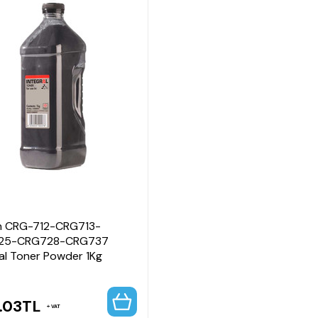
n
 CRG-712-CRG713-
25-CRG728-CRG737
ral Toner Powder 1Kg
5.03
TL
VAT