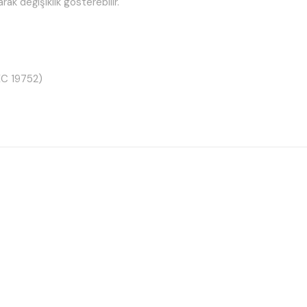
rak değişiklik gösterebilir.
EC 19752)
tesi sunar.
lar.