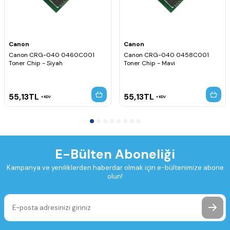
Canon
Canon
Canon CRG-040 0460C001
Canon CRG-040 0458C001
Toner Chip - Siyah
Toner Chip - Mavi
55,13
TL
55,13
TL
KDV
KDV
E-Bülten Aboneliği
Kampanya ve yeniliklerden haberdar olmak için e-bültenimize abone
olun!