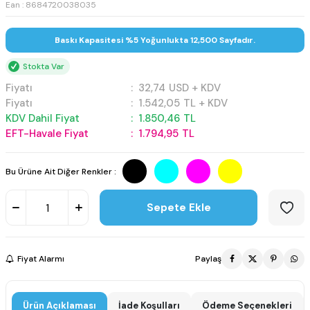
Ean : 8684720038035
Baskı Kapasitesi %5 Yoğunlukta 12,500 Sayfadır.
Stokta Var
Fiyatı
:
32,74
USD + KDV
Fiyatı
:
1.542,05
TL + KDV
KDV Dahil Fiyat
:
1.850,46
TL
EFT-Havale Fiyat
:
1.794,95
TL
Bu Ürüne Ait Diğer Renkler :
Sepete Ekle
Fiyat Alarmı
Paylaş
Ürün Açıklaması
İade Koşulları
Ödeme Seçenekleri