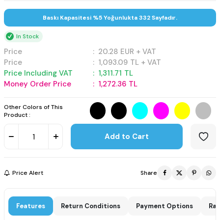
Baskı Kapasitesi %5 Yoğunlukta 332 Sayfadır.
In Stock
Price
:
20.28
EUR + VAT
Price
:
1,093.09
TL + VAT
Price Including VAT
:
1,311.71
TL
Money Order Price
:
1,272.36
TL
Other Colors of This
Product :
Add to Cart
Price Alert
Share
Features
Return Conditions
Payment Options
Rat