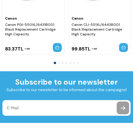
Canon
Canon
Canon PGI-550XL/6431B001
Canon CLI-551XL/6443B001
Black Replacement Cartridge
Black Replacement Cartridge
High Capacity
High Capacity
83.37
TL
99.85
TL
VAT
VAT
Subscribe to our newsletter
Subscribe to our newsletter to be informed about the campaigns!