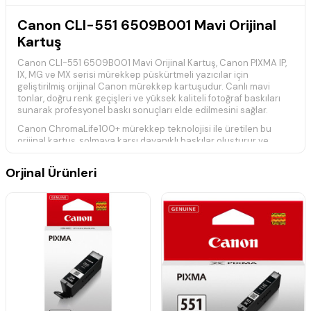
Canon CLI-551 6509B001 Mavi Orijinal
Kartuş
Canon CLI-551 6509B001 Mavi Orijinal Kartuş, Canon PIXMA IP,
IX, MG ve MX serisi mürekkep püskürtmeli yazıcılar için
geliştirilmiş orijinal Canon mürekkep kartuşudur. Canlı mavi
tonlar, doğru renk geçişleri ve yüksek kaliteli fotoğraf baskıları
sunarak profesyonel baskı sonuçları elde edilmesini sağlar.
Canon ChromaLife100+ mürekkep teknolojisi ile üretilen bu
orijinal kartuş, solmaya karşı dayanıklı baskılar oluşturur ve
Canon yazıcılarla tam uyumlu çalışarak güvenilir performans ile
baskı kafasının uzun ömürlü kullanılmasına katkıda bulunur.
Orjinal Ürünleri
Teknik Özellikler
Ürün Kodu:
Canon CLI-551 / 6509B001
Ürün Tipi:
Orijinal Mürekkep Kartuşu
Renk:
Mavi (Cyan)
Baskı Teknolojisi:
Mürekkep Püskürtmeli (Inkjet)
Mürekkep Teknolojisi:
Canon ChromaLife100+
Özellikler:
Canlı renkler, doğru ton geçişleri, yüksek fotoğraf
kalitesi ve uzun ömürlü baskılar sunar.