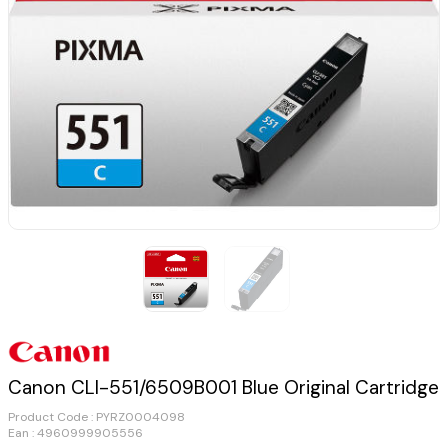
Canon CLI-551/6509B001 Blue Original Cartridge
Product Code :
PYRZ0004098
Ean : 4960999905556