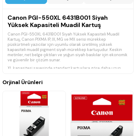
Canon PGI-550XL 6431B001 Siyah
Yüksek Kapasiteli Muadil Kartuş
Canon PGI-550XL 6431B001 Siyah Yüksek Kapasiteli Muadil
Kartuş, Canon PIXMA IP, IX, MG ve MX serisi mürekkep
püskürtmeli yazıcılar için uyumlu olarak üretilmiş yüksek
kapasiteli muadil pigment siyah mürekkep kartuşudur. Keskin
metinler, net belge çıktıları ve yoğun siyah baskılar için ekonomik
ve güvenilir bir çözüm sunar.
XL kapasitesi sayesinde standart kartuşlara göre daha uzun
kullanım süresi sağlayan bu muadil kartuş, özellikle belge
baskılarında yüksek performans sunar. Pigment bazlı siyah
Orjinal Ürünleri
mürekkebi sayesinde daha belirgin ve dayanıklı baskılar elde
edilmesine yardımcı olur.
Teknik Özellikler
Ürün Kodu:
Canon PGI-550XL / 6431B001
Ürün Tipi:
Yüksek Kapasiteli Muadil Mürekkep Kartuşu
Renk:
Siyah (Pigment Black)
Baskı Teknolojisi:
Mürekkep Püskürtmeli (Inkjet)