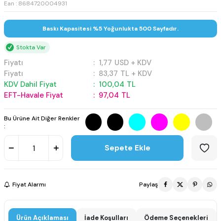
Ean : 8684720004931
Baskı Kapasitesi %5 Yoğunlukta 500 Sayfadır.
Stokta Var
Fiyatı
:
1,77
USD + KDV
Fiyatı
:
83,37
TL + KDV
KDV Dahil Fiyat
:
100,04
TL
EFT-Havale Fiyat
:
97,04
TL
Bu Ürüne Ait Diğer Renkler
:
Sepete Ekle
Fiyat Alarmı
Paylaş
Ürün Açıklaması
İade Koşulları
Ödeme Seçenekleri