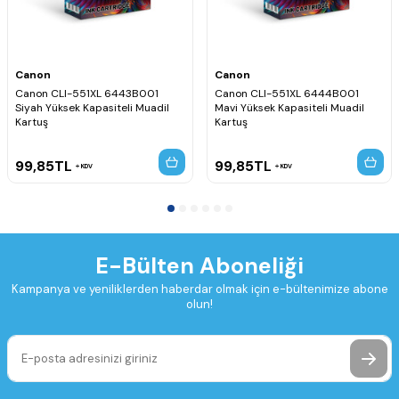
Canon
Canon
Canon CLI-551XL 6443B001
Canon CLI-551XL 6444B001
Siyah Yüksek Kapasiteli Muadil
Mavi Yüksek Kapasiteli Muadil
Kartuş
Kartuş
99,85
TL
99,85
TL
KDV
KDV
E-Bülten Aboneliği
Kampanya ve yeniliklerden haberdar olmak için e-bültenimize abone
olun!