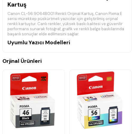
Kartuş
Canon CL-56 9064B001 Renkli Orijinal Kartuş, Canon Pixma E
serisi mürekkep püskürtmeli yazıcılar için geliştirilmiş orijinal
renkli kartuştur. Canlı renkler, yüksek baskı kalitesi ve güvenilir
performans sunarak fotoğraf, grafik ve renkli belge baskılarında
başarılı sonuçlar elde edilmesini sağlar.
Uyumlu Yazıcı Modelleri
Canon Pixma E Serisi:
Canon Pixma E204, Canon Pixma E304, Canon Pixma E3140,
Orjinal Ürünleri
Canon Pixma E3340, Canon Pixma E3440, Canon Pixma E404,
Canon Pixma E414, Canon Pixma E4240, Canon Pixma E464,
Canon Pixma E474, Canon Pixma E484
Teknik Özellikler
Ürün Kodu: Canon CL-56 9064B001
Ürün Tipi: Orijinal Mürekkep Kartuş
Renk: Renkli
Marka: Canon
Seri: CL-56
Uyumluluk: Canon Pixma E serisi yazıcılar