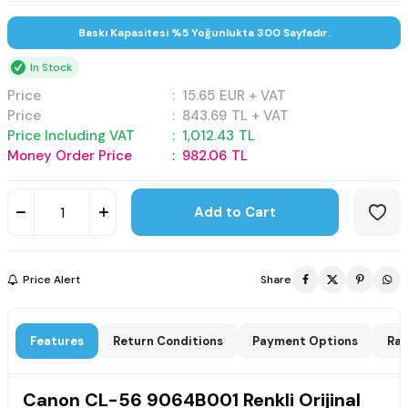
Baskı Kapasitesi %5 Yoğunlukta 300 Sayfadır.
In Stock
Price
:
15.65
EUR + VAT
Price
:
843.69
TL + VAT
Price Including VAT
:
1,012.43
TL
Money Order Price
:
982.06
TL
Add to Cart
Price Alert
Share
Features
Return Conditions
Payment Options
Rat
Canon CL-56 9064B001 Renkli Orijinal