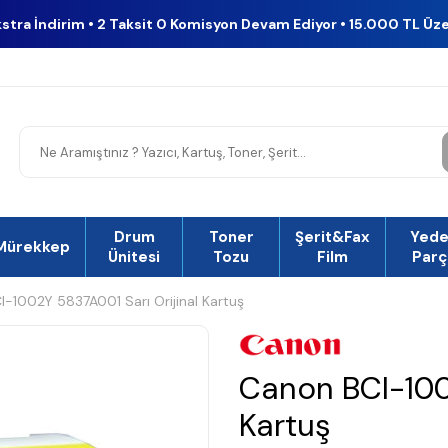
kstra İndirim • 2 Taksit 0 Komisyon Devam Ediyor • 15.000 TL Üz
Drum
Toner
Şerit&Fax
Yed
Mürekkep
Ünitesi
Tozu
Film
Parç
-1002Y 5837A001 Sarı Orijinal Kartuş
Canon BCI-1002
Kartuş