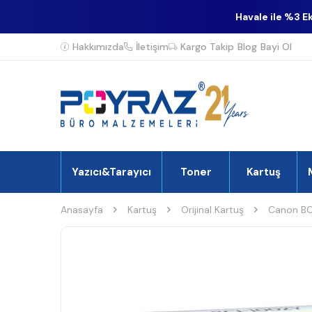
Havale ile %3 E
Hakkımızda
İletişim
Kargo Takip
Blog
Bayi Ol
Yazıcı&Tarayıcı
Toner
Kartuş
Anasayfa
Kartuş
Orijinal Kartuş
Canon BCI