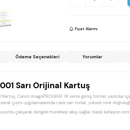
Fiyat Alarmı
Ödeme Seçenekleri
Yorumlar
1 Sarı Orijinal Kartuş
Kartuş, Canon imagePROGRAF W serisi geniş format yazıcılar için g
teknik çizim uygulamalarında canlı sarı tonlar, yüksek renk doğruluğ
uyumlu çalışarak dengeli mürekkep akışı sağlar, baskı kafasının ömr