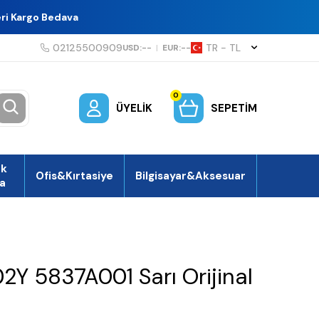
eri Kargo Bedava
02125500909
TR − TL
USD:
--
|
EUR:
--
0
ÜYELIK
SEPETIM
ek
Ofis&Kırtasiye
Bilgisayar&Aksesuar
a
Y 5837A001 Sarı Orijinal