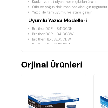
Keskin ve net siyah metin çıktıları üretir.
Ofis ve yoğun doküman baskıları için uygundur.
Yazıcı ile tam uyumlu ve stabil çalışır.
Uyumlu Yazıcı Modelleri
Brother DCP-L8410CDN
Brother DCP-L8410CDW
Brother HL-L8260CDW
Brother HL-L8360CDW
Brother MFC-L8690CDW
Brother MFC-L8900CDW
Orjinal Ürünleri
Teknik Bilgiler
Marka:
Brother
Ürün Kodu:
TN466
Ürün Tipi:
Yüksek Kapasiteli Toner Kartuşu
Baskı Teknolojisi:
Renkli Lazer
Renk:
Siyah
Ürün Durumu:
Orijinal
Neden Brother TN466 Siyah Yük