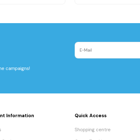
the campaigns!
nt Information
Quick Access
s
Shopping centre