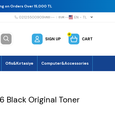
ing on Orders Over 15,000 TL
02125500909
EN − TL
USD:
--
|
EUR:
--
0
SIGN UP
CART
Ofis&Kırtasiye
Computer&Accessories
 Black Original Toner