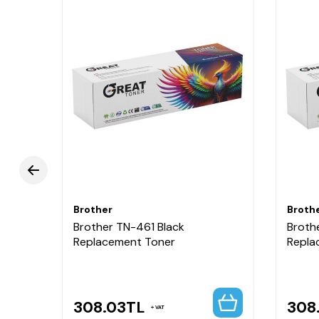
Brother
Broth
Brother TN-461 Black
Broth
Replacement Toner
Repla
308.03
TL
308
VAT