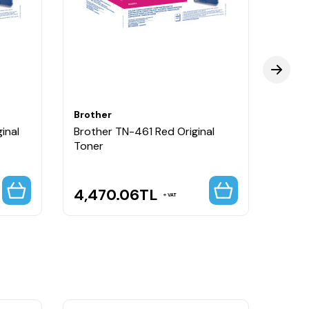
 ihtiyacı olan işletmeler için maliyet avantajı
Brother
Broth
inal
Brother TN-461 Red Original
Broth
Toner
Toner
4,470.06
TL
5,7
VAT