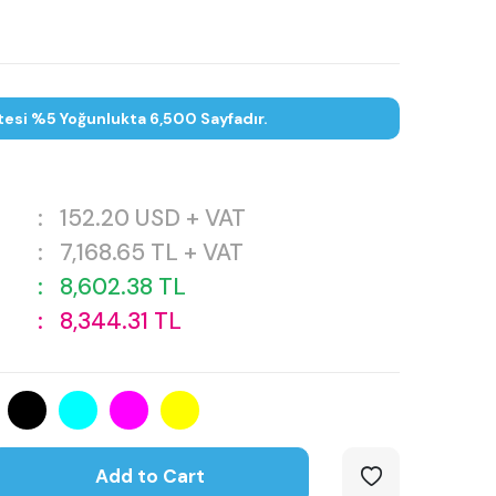
tesi %5 Yoğunlukta 6,500 Sayfadır.
:
152.20
USD + VAT
:
7,168.65
TL + VAT
:
8,602.38
TL
:
8,344.31
TL
Add to Cart