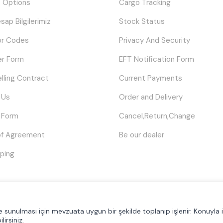
 Options
Cargo Tracking
sap Bilgilerimiz
Stock Status
or Codes
Privacy And Security
er Form
EFT Notification Form
elling Contract
Current Payments
 Us
Order and Delivery
 Form
Cancel,Return,Change
of Agreement
Be our dealer
ping
© Tüm hakları saklıdır.
Poyraztoner.com
lde sunulması için mevzuata uygun bir şekilde toplanıp işlenir. Konuyla il
lirsiniz.