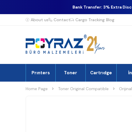
Bank Transfer: 3% Extra Dis
About us
Contact
Cargo Tracking
Blog
Prınters
Toner
Cartrıdge
İ
Home Page
Toner Original Compatible
Orijina