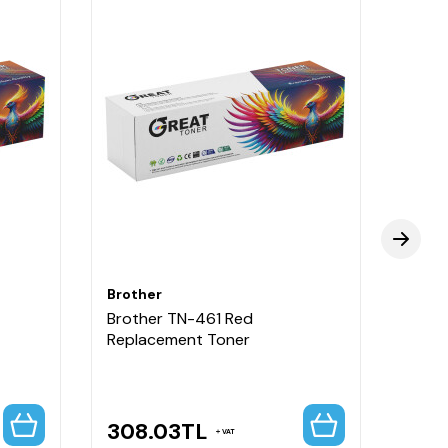
Brother
Broth
Brother TN-461 Red
Broth
Replacement Toner
Repla
Capa
308.03
TL
308
VAT