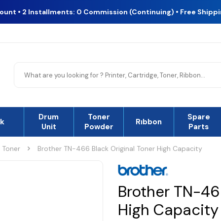
count • 2 Installments: 0 Commission (Continuing) • Free Shipp
Drum
Toner
Spare
nk
Rıbbon
Unit
Powder
Parts
l Toner
Brother TN-466 Black Original Toner High Capacity
Brother TN-466
High Capacity