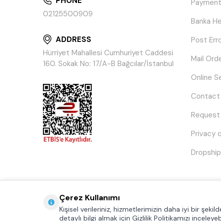
PHONE
Payment
02125500909
Banka He
ADDRESS
Post Err
Hürriyet Mahallesi Cumhuriyet Caddesi
Mail Ord
160. Sokak No: 17/A-B Bağcılar/İstanbul
Online S
Contact
Request
Privacy 
Dropship
Çerez Kullanımı
Kişisel verileriniz, hizmetlerimizin daha iyi bir şeki
detaylı bilgi almak için Gizlilik Politikamızı inceleyebi