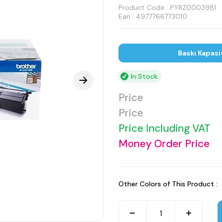
Product Code :
PYRZ0003981
Ean : 4977766773010
Baskı Kapasi
In Stock
Price
Price
Price Including VAT
Money Order Price
Other Colors of This Product :