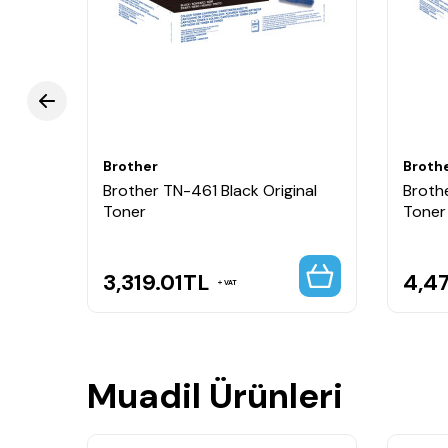
Brother TN466 Siyah Orijinal Toner, yüksek baskı 
sağlar.
Brother
Broth
 Drum
Brother TN-461 Black Original
Brothe
Toner
Toner
3,319.01
TL
4,4
VAT
Muadil Ürünleri