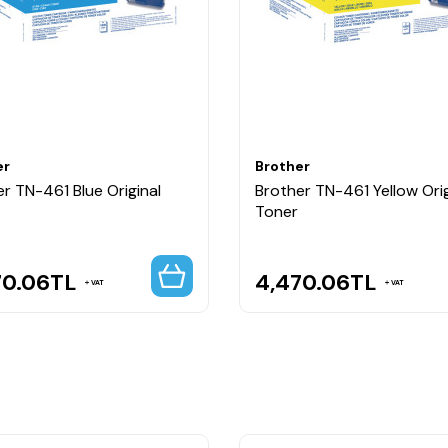
kapasitesi sayesinde daha uzun kullanım süresi sunar ve yoğun baskı
er
Brother
r TN-461 Blue Original
Brother TN-461 Yellow Orig
Toner
70.06
TL
4,470.06
TL
VAT
VAT