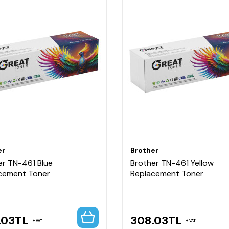
er
Brother
er TN-461 Blue
Brother TN-461 Yellow
cement Toner
Replacement Toner
.03
TL
308.03
TL
VAT
VAT