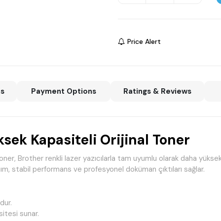
Price Alert
ns
Payment Options
Ratings & Reviews
ek Kapasiteli Orijinal Toner
ner, Brother renkli lazer yazıcılarla tam uyumlu olarak daha yüksek
nım, stabil performans ve profesyonel doküman çıktıları sağlar.
dur.
itesi sunar.