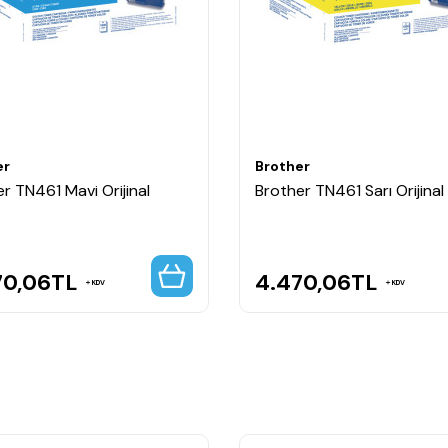
baskı avantajı ile yoğun kullanımda ekonomik çözüm sunar ve Brothe
er
Brother
r TN461 Mavi Orijinal
Brother TN461 Sarı Orijina
70,06
TL
4.470,06
TL
KDV
KDV