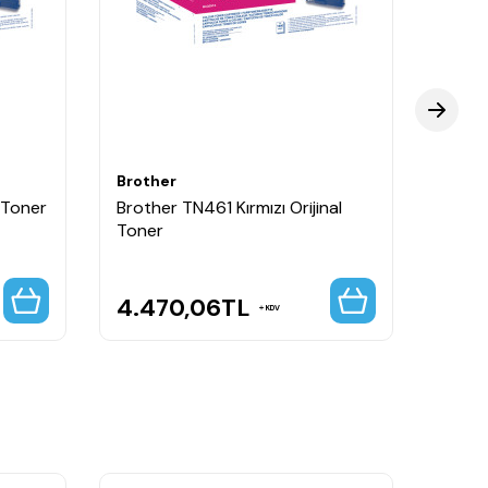
r yazıcılarla uyumlu şekilde çalışır.
Brother
Broth
l Toner
Brother TN461 Kırmızı Orijinal
Broth
Toner
Kapasi
4.470,06
TL
7.1
KDV