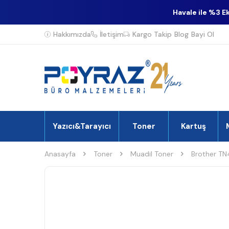
Havale ile %3 E
Hakkımızda
İletişim
Kargo Takip
Blog
Bayi Ol
Yazıcı&Tarayıcı
Toner
Kartuş
Anasayfa
Toner
Muadil Toner
Brother TN