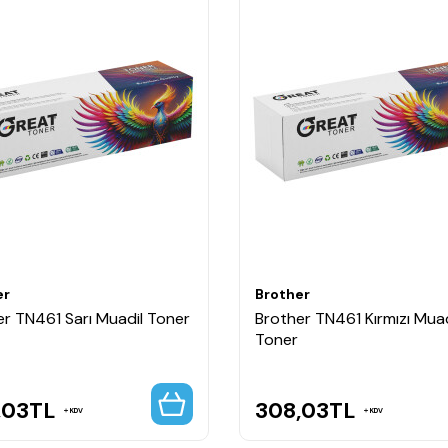
er
Brother
er TN461 Sarı Muadil Toner
Brother TN461 Kırmızı Muad
Toner
,03
TL
308,03
TL
KDV
KDV