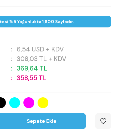
tesi %5 Yoğunlukta 1,800 Sayfadır.
:
6,54
USD + KDV
:
308,03
TL + KDV
:
369,64
TL
:
358,55
TL
Sepete Ekle