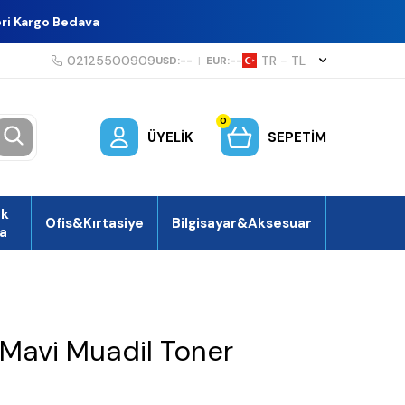
eri Kargo Bedava
02125500909
TR − TL
USD:
--
|
EUR:
--
0
ÜYELIK
SEPETIM
ek
Ofis&Kırtasiye
Bilgisayar&Aksesuar
a
 Mavi Muadil Toner