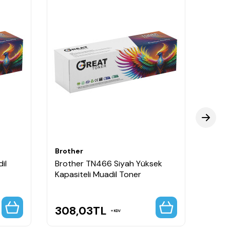
Brother
Broth
il
Brother TN466 Siyah Yüksek
Broth
Kapasiteli Muadil Toner
Kapas
308,03
TL
308
KDV