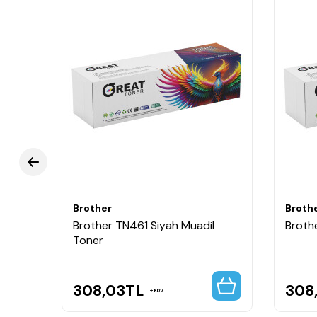
Brother
Broth
sek
Brother TN461 Siyah Muadil
Broth
Toner
308,03
TL
308
KDV