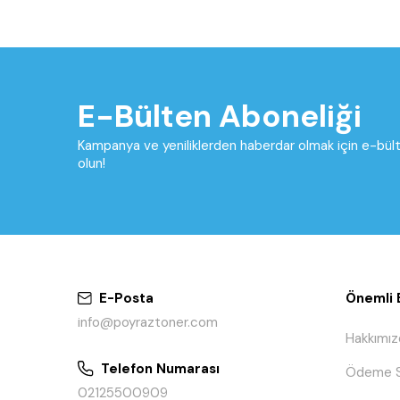
E-Bülten Aboneliği
Kampanya ve yeniliklerden haberdar olmak için e-bü
olun!
E-Posta
Önemli B
info@poyraztoner.com
Hakkımız
Telefon Numarası
Ödeme S
02125500909