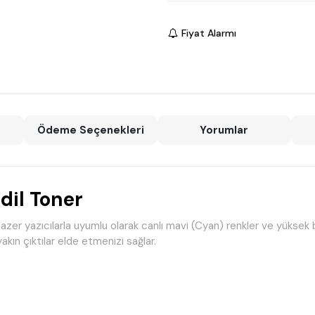
Fiyat Alarmı
Ödeme Seçenekleri
Yorumlar
dil Toner
azer yazıcılarla uyumlu olarak canlı mavi (Cyan) renkler ve yüksek b
kın çıktılar elde etmenizi sağlar.