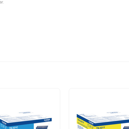
r.
oner?