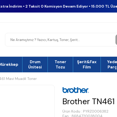
kstra İndirim • 2 Taksit 0 Komisyon Devam Ediyor • 15.000 TL Üz
Drum
Toner
Şerit&Fax
Yed
Mürekkep
Ünitesi
Tozu
Film
Parç
461 Mavi Muadil Toner
Brother TN461
Ürün Kodu :
PYRZ0006382
Ean : 8684720038004