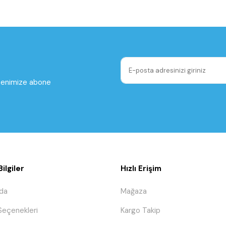
ltenimize abone
ilgiler
Hızlı Erişim
da
Mağaza
eçenekleri
Kargo Takip