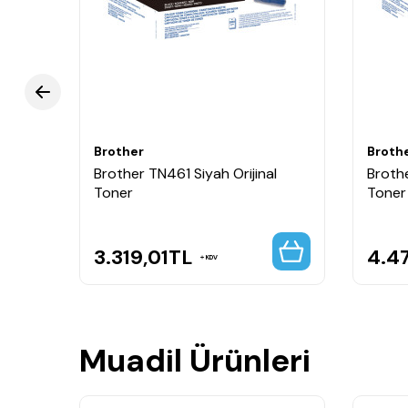
Brother TN461 Mavi Muadil Toner, uygun maliyetli 
Brother
Broth
yah
Brother TN461 Siyah Orijinal
Brothe
Toner
Toner
3.319,01
TL
4.4
KDV
Muadil Ürünleri