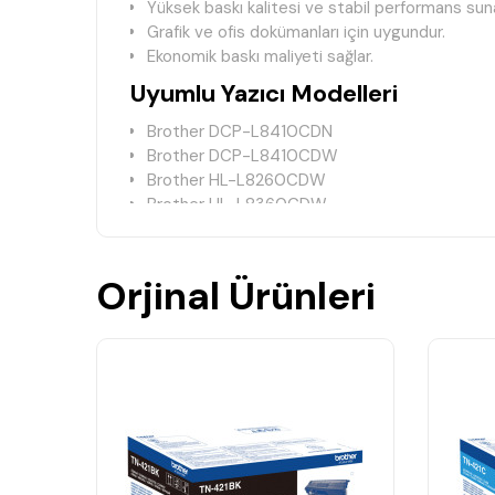
Yüksek baskı kalitesi ve stabil performans suna
Grafik ve ofis dokümanları için uygundur.
Ekonomik baskı maliyeti sağlar.
Uyumlu Yazıcı Modelleri
Brother DCP-L8410CDN
Brother DCP-L8410CDW
Brother HL-L8260CDW
Brother HL-L8360CDW
Brother MFC-L8690CDW
Brother MFC-L8900CDW
Orjinal Ürünleri
Teknik Bilgiler
Marka:
Brother Uyumlu
Ürün Kodu:
TN461
Ürün Tipi:
Muadil Toner Kartuşu
Baskı Teknolojisi:
Renkli Lazer
Renk:
Mavi (Cyan)
Ürün Durumu:
Muadil
Neden Brother TN461 Muadil T