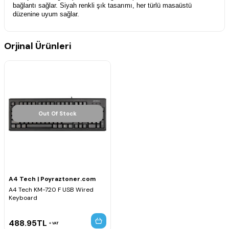
bağlantı sağlar. Siyah renkli şık tasarımı, her türlü masaüstü
düzenine uyum sağlar.
Teknik Özellikler
Orjinal Ürünleri
Bağlantı Türü
: USB Kablolu
Tuş Dizilimi
: Türkçe Q
Multimedya Tuşları
: FN kombinasyonlu 12 adet
Tuş Ömrü
: 10 milyon basım
Tuş Karakteri
: Lazer baskılı
Numerik Tuş Takımı
: Var
Out Of Stock
Bilek Desteği
: Yok
Klavye Aydınlatması
: Yok
Boyutlar
: 447 x 149 x 23 mm
Kablo Uzunluğu
: 150 cm
A4 Tech | Poyraztoner.com
Uyumluluk
: Windows XP, Vista, 7, 8, 8.1, 10
A4 Tech KM-720 F USB Wired
Keyboard
488.95
TL
VAT