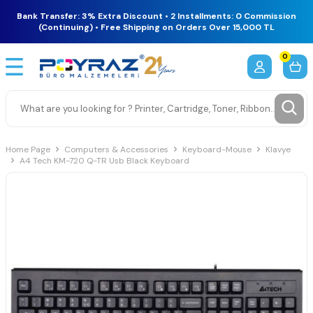
Bank Transfer: 3% Extra Discount • 2 Installments: 0 Commission
(Continuing) • Free Shipping on Orders Over 15,000 TL
0
Home Page
Computers & Accessories
Keyboard-Mouse
Klavye
A4 Tech KM-720 Q-TR Usb Black Keyboard