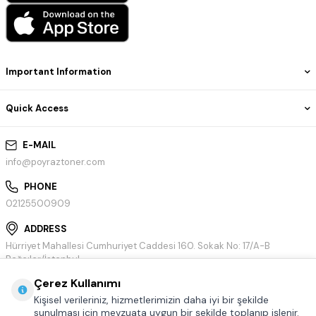
Important Information
Quick Access
E-MAIL
info@poyraztoner.com
PHONE
02125500909
ADDRESS
Hürriyet Mahallesi Cumhuriyet Caddesi 160. Sokak No: 17/A-B
Bağcılar/İstanbul
Çerez Kullanımı
Kişisel verileriniz, hizmetlerimizin daha iyi bir şekilde
sunulması için mevzuata uygun bir şekilde toplanıp işlenir.