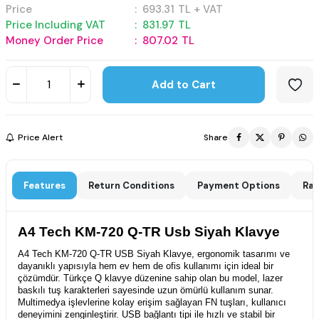
Price
:
693.31
TL + VAT
Price Including VAT
:
831.97
TL
Money Order Price
:
807.02
TL
Add to Cart
Price Alert
Share
Features
Return Conditions
Payment Options
Rat
A4 Tech KM-720 Q-TR Usb Siyah Klavye
A4 Tech KM-720 Q-TR USB Siyah Klavye, ergonomik tasarımı ve
dayanıklı yapısıyla hem ev hem de ofis kullanımı için ideal bir
çözümdür. Türkçe Q klavye düzenine sahip olan bu model, lazer
baskılı tuş karakterleri sayesinde uzun ömürlü kullanım sunar.
Multimedya işlevlerine kolay erişim sağlayan FN tuşları, kullanıcı
deneyimini zenginleştirir. USB bağlantı tipi ile hızlı ve stabil bir