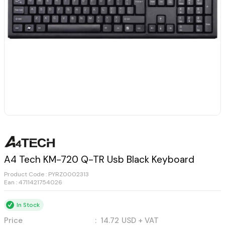
A4 Tech KM-720 Q-TR Usb Black Keyboard
Product Code :
PYRZ0002313
Ean : 4711421754026
In Stock
Price
:
14.72
USD + VAT