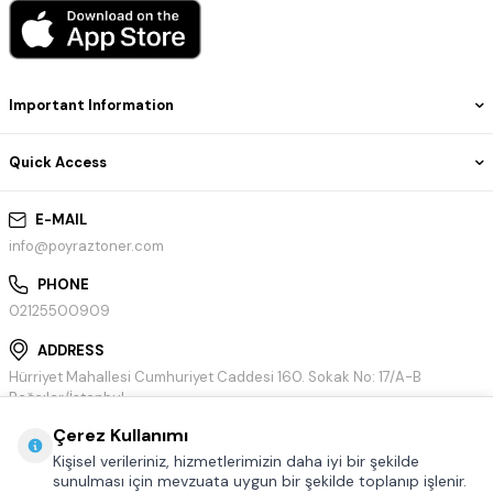
Important Information
Quick Access
E-MAIL
info@poyraztoner.com
PHONE
02125500909
ADDRESS
Hürriyet Mahallesi Cumhuriyet Caddesi 160. Sokak No: 17/A-B
Bağcılar/İstanbul
Çerez Kullanımı
Kişisel verileriniz, hizmetlerimizin daha iyi bir şekilde
sunulması için mevzuata uygun bir şekilde toplanıp işlenir.