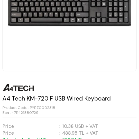
A4 Tech KM-720 F USB Wired Keyboard
Product Code :
PYRZ0002318
Ean : 4711421880725
Price
:
10.38
USD + VAT
Price
:
488.95
TL + VAT