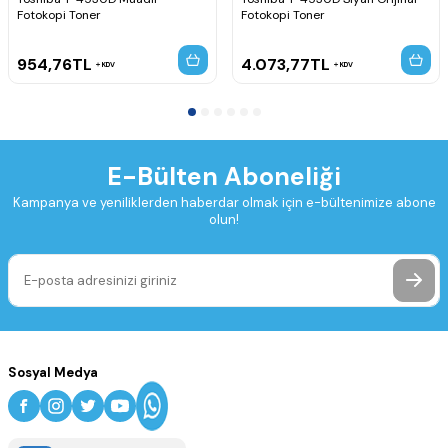
Fotokopi Toner
Fotokopi Toner
954,76
TL
4.073,77
TL
KDV
KDV
E-Bülten Aboneliği
Kampanya ve yeniliklerden haberdar olmak için e-bültenimize abone
olun!
Sosyal Medya