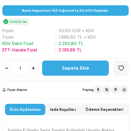
Baskı Kapasitesi %5 Yoğunlukta 30,000 Sayfadır.
Stokta Var
Fiyatı
:
35,00
EUR + KDV
Fiyatı
:
1.886,50
TL + KDV
KDV Dahil Fiyat
:
2.263,80
TL
EFT-Havale Fiyat
:
2.195,89
TL
Sepete Ekle
Fiyat Alarmı
Paylaş
Ürün Açıklaması
İade Koşulları
Ödeme Seçenekleri
Toshiba E-Studio Serisi Tonerin Kullandığı Uyumlu Makina