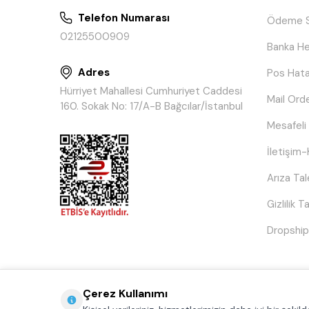
Telefon Numarası
Ödeme S
02125500909
Banka He
Adres
Pos Hata
Hürriyet Mahallesi Cumhuriyet Caddesi
Mail Ord
160. Sokak No: 17/A-B Bağcılar/İstanbul
Mesafeli
İletişim-
Arıza Ta
Gizlilik 
Dropship
Çerez Kullanımı