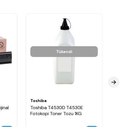
Tükendi
Toshiba
Toshi
jinal
Toshiba T4530D T4530E
Toshi
Fotokopi Toner Tozu 1KG
Fotok