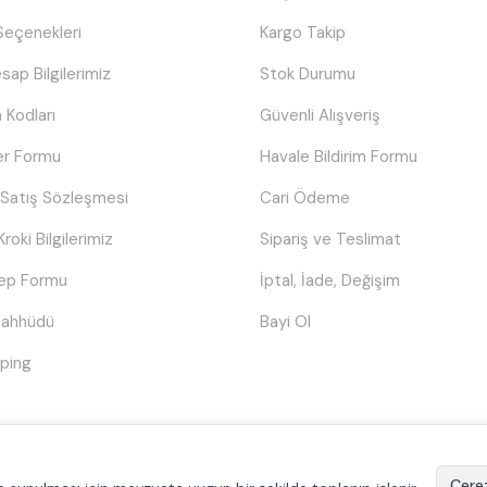
eçenekleri
Kargo Takip
sap Bilgilerimiz
Stok Durumu
 Kodları
Güvenli Alışveriş
er Formu
Havale Bildirim Formu
 Satış Sözleşmesi
Cari Ödeme
Kroki Bilgilerimiz
Sipariş ve Teslimat
lep Formu
İptal, İade, Değişim
Taahhüdü
Bayi Ol
ping
© Tüm hakları saklıdır.
Poyraztoner.com
Çerez