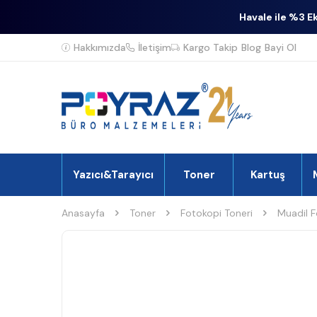
Havale ile %3 E
Hakkımızda
İletişim
Kargo Takip
Blog
Bayi Ol
Yazıcı&Tarayıcı
Toner
Kartuş
Anasayfa
Toner
Fotokopi Toneri
Muadil F