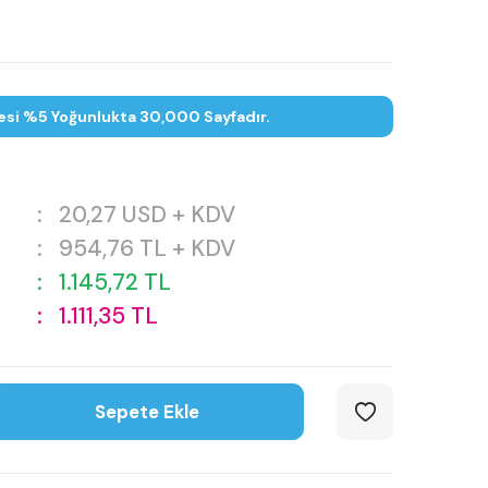
esi %5 Yoğunlukta 30,000 Sayfadır.
:
20,27
USD + KDV
:
954,76
TL + KDV
:
1.145,72
TL
:
1.111,35
TL
Sepete Ekle