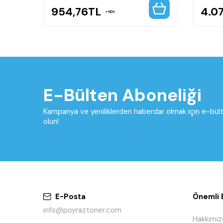
954,76
TL
4.07
KDV
E-Bülten Aboneliği
Kampanya ve yeniliklerden haberdar olmak için e-bü
olun!
E-Posta
Önemli B
info@poyraztoner.com
Hakkımız