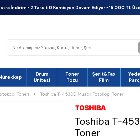
kstra İndirim • 2 Taksit 0 Komisyon Devam Ediyor • 15.000 TL Üz
Drum
Toner
Şerit&Fax
Yed
Mürekkep
Ünitesi
Tozu
Film
Parç
otokopi Toneri
Toshiba T-4530D Muadil Fotokopi Toner
Toshiba T-453
Toner