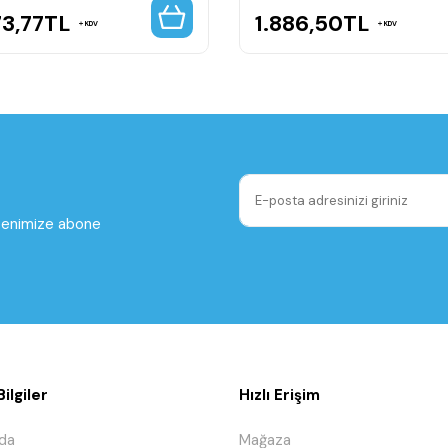
3,77
TL
1.886,50
TL
KDV
KDV
ltenimize abone
ilgiler
Hızlı Erişim
da
Mağaza