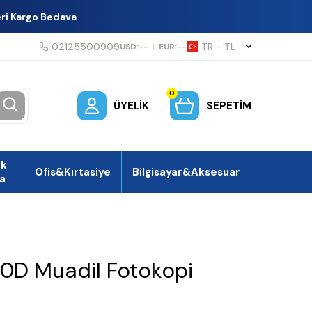
eri Kargo Bedava
02125500909
TR − TL
USD:
--
|
EUR:
--
0
ÜYELIK
SEPETIM
ek
Ofis&Kırtasiye
Bilgisayar&Aksesuar
a
0D Muadil Fotokopi