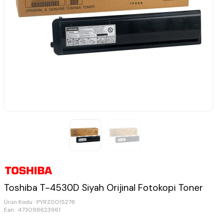
Toshiba T-4530D Siyah Orijinal Fotokopi Toner
Ürün Kodu :
PYRZ0015278
Ean : 473098623961