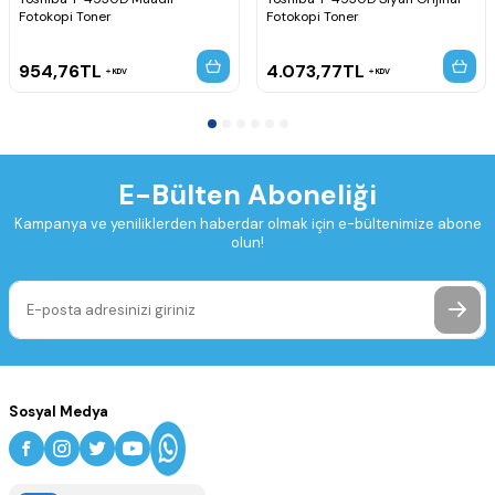
Fotokopi Toner
Fotokopi Toner
954,76
TL
4.073,77
TL
KDV
KDV
E-Bülten Aboneliği
Kampanya ve yeniliklerden haberdar olmak için e-bültenimize abone
olun!
Sosyal Medya