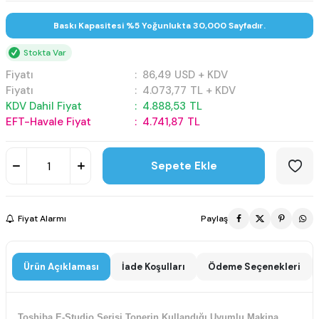
Baskı Kapasitesi %5 Yoğunlukta 30,000 Sayfadır.
Stokta Var
Fiyatı
:
86,49
USD + KDV
Fiyatı
:
4.073,77
TL + KDV
KDV Dahil Fiyat
:
4.888,53
TL
EFT-Havale Fiyat
:
4.741,87
TL
Sepete Ekle
Fiyat Alarmı
Paylaş
Ürün Açıklaması
İade Koşulları
Ödeme Seçenekleri
Toshiba E-Studio Serisi Tonerin Kullandığı Uyumlu Makina