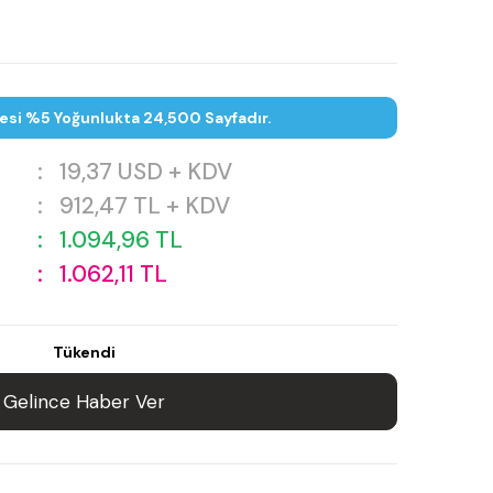
esi %5 Yoğunlukta 24,500 Sayfadır.
:
19,37
USD + KDV
:
912,47
TL + KDV
:
1.094,96
TL
:
1.062,11
TL
Tükendi
Gelince Haber Ver