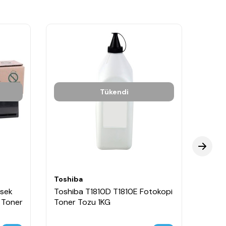
Tükendi
Toshiba
Toshi
ksek
Toshiba T1810D T1810E Fotokopi
Toshi
i Toner
Toner Tozu 1KG
Kapas