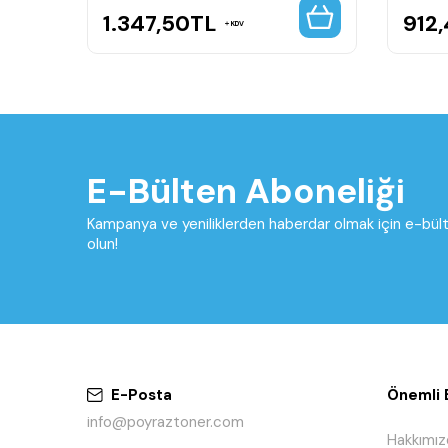
1.347,50
TL
912,
KDV
E-Bülten Aboneliği
Kampanya ve yeniliklerden haberdar olmak için e-bü
olun!
E-Posta
Önemli B
info@poyraztoner.com
Hakkımız