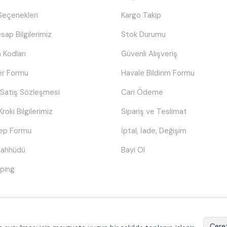
eçenekleri
Kargo Takip
sap Bilgilerimiz
Stok Durumu
 Kodları
Güvenli Alışveriş
er Formu
Havale Bildirim Formu
 Satış Sözleşmesi
Cari Ödeme
Kroki Bilgilerimiz
Sipariş ve Teslimat
lep Formu
İptal, İade, Değişim
Taahhüdü
Bayi Ol
ping
© Tüm hakları saklıdır.
Poyraztoner.com
Çerez