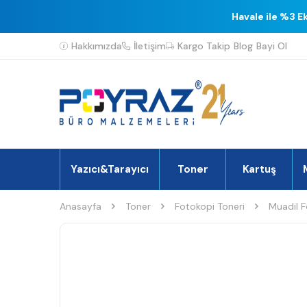
Havale ile %3 E
Hakkımızda
İletişim
Kargo Takip
Blog
Bayi Ol
Yazıcı&Tarayıcı
Toner
Kartuş
Anasayfa
Toner
Fotokopi Toneri
Muadil F