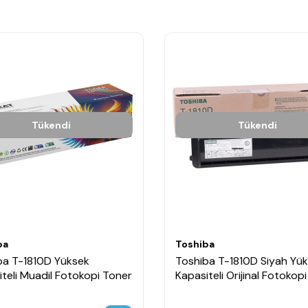
Tükendi
Tükendi
ba
Toshiba
ba T-1810D Yüksek
Toshiba T-1810D Siyah Yü
teli Muadil Fotokopi Toner
Kapasiteli Orijinal Fotokop