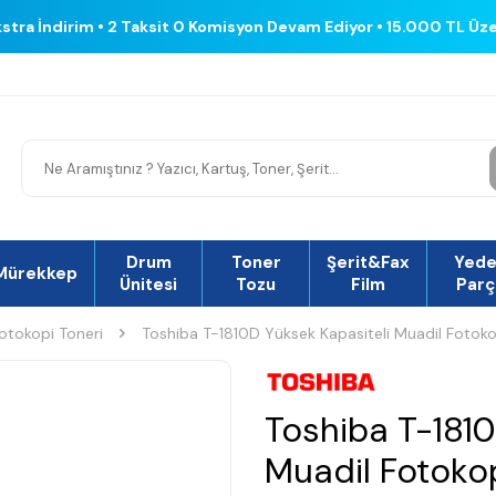
kstra İndirim • 2 Taksit 0 Komisyon Devam Ediyor • 15.000 TL Üz
Drum
Toner
Şerit&Fax
Yed
Mürekkep
Ünitesi
Tozu
Film
Parç
otokopi Toneri
Toshiba T-1810D Yüksek Kapasiteli Muadil Fotoko
Toshiba T-1810
Muadil Fotoko