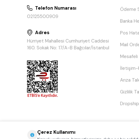
Telefon Numarası
Ödeme S
02125500909
Banka He
Adres
Pos Hata
Hürriyet Mahallesi Cumhuriyet Caddesi
Mail Ord
160. Sokak No: 17/A-B Bağcılar/İstanbul
Mesafeli
İletişim-
Arıza Ta
Gizlilik 
Dropship
Çerez Kullanımı