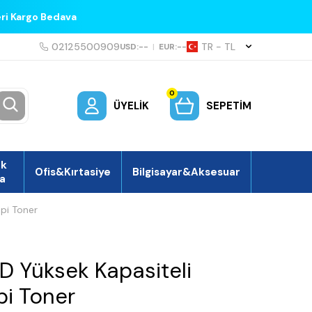
eri Kargo Bedava
02125500909
TR − TL
USD:
--
|
EUR:
--
0
ÜYELIK
SEPETIM
ek
Ofis&Kırtasiye
Bilgisayar&Aksesuar
a
pi Toner
D Yüksek Kapasiteli
pi Toner