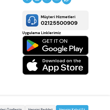
Müşteri Hizmetleri
02125500909
Uygulama Linklerimiz
leri Özelleştir
Hepsini Reddet
Hepsini Kabul Et