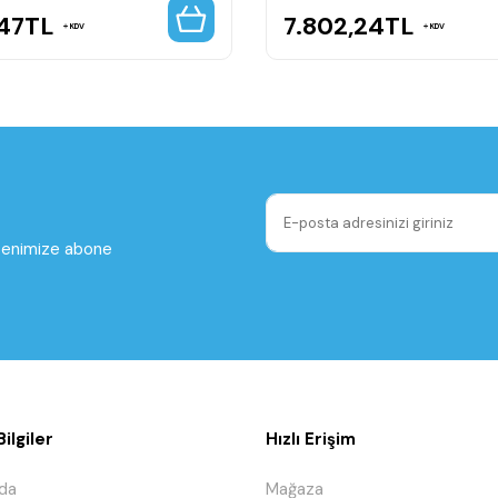
47
TL
7.802,24
TL
KDV
KDV
ltenimize abone
ilgiler
Hızlı Erişim
da
Mağaza