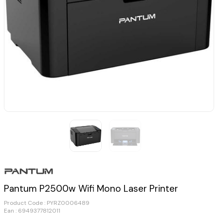
Pantum P2500w Wifi Mono Laser Printer
Product Code :
PYRZ0006489
Ean : 6949377812011