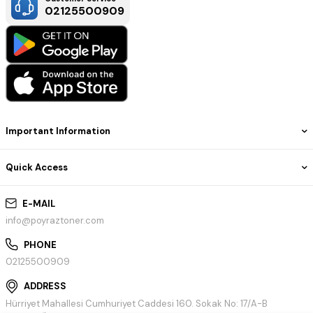
02125500909
Important Information
Quick Access
E-MAIL
info@poyraztoner.com
PHONE
02125500909
ADDRESS
Hürriyet Mahallesi Cumhuriyet Caddesi 160. Sokak No: 17/A-B