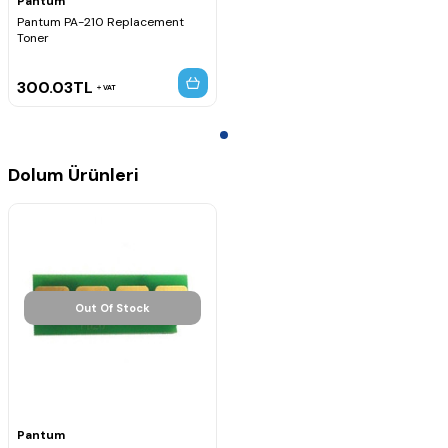
Pantum
Hafıza :
128 Mb
Pantum PA-210 Replacement
Toner
300.03
TL
VAT
Dolum Ürünleri
Out Of Stock
Pantum