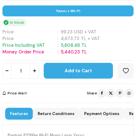
Yazıcı + Wi-Fi
In Stock
Price
:
99.23
USD + VAT
Price
:
4,673.73
TL + VAT
Price Including VAT
:
5,608.48
TL
Money Order Price
:
5,440.23
TL
Add to Cart
Price Alert
Share
Features
Return Conditions
Payment Options
Rat
Pantum P2500w Wi-Fi Mono Lazer Yazıcı