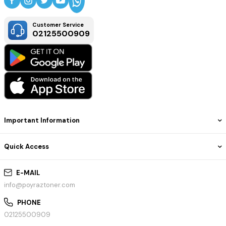
Kağıt Giriş Kapasitesi:
Standart: 250 + 1sf
Max
.:900+1sf
Customer Service
02125500909
Medya türleri
Düz, Kalın, İnce,
Şeffaflık, Kart stoğu, Etiket
Ortam boyutları
: A4, A5, Yönetici, folyo kağıdı ,, JIS-B5, Legal,
Letter, ortak kağıt, Oficio
Important Information
Medya ağırlıkları
: 60-176g / ㎡
Quick Access
Pantum CP2500DN A4 Renkli Lazer Yazıcı 23 Pp
Özellikleri
E-MAIL
info@poyraztoner.com
Kağıt Giriş Kapasitesi
: 250 Sayfa
Kartuş / Toner Adedi
: 4
PHONE
Fotoğraf Baskısı
: Yok
02125500909
A3
: Yok
Baskı Kalitesi (Renkli)
: 1200 x 1200 DPI