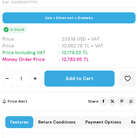
Ean : 632983071770
Usb + Ethernet + Dubleks
In Stock
Price
:
233.18
USD + VAT
Price
:
10,982.78
TL + VAT
Price Including VAT
:
13,179.33
TL
Money Order Price
:
12,783.95
TL
Add to Cart
Price Alert
Share
Features
Return Conditions
Payment Options
Rat