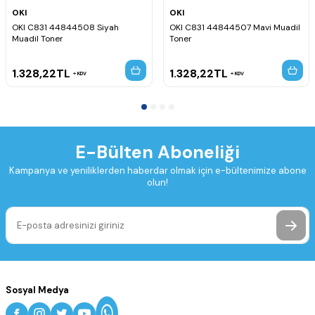
OKI
OKI
OKI C831 44844508 Siyah
OKI C831 44844507 Mavi Muadil
Muadil Toner
Toner
1.328,22
TL
1.328,22
TL
KDV
KDV
E-Bülten Aboneliği
Kampanya ve yeniliklerden haberdar olmak için e-bültenimize abone
olun!
Sosyal Medya