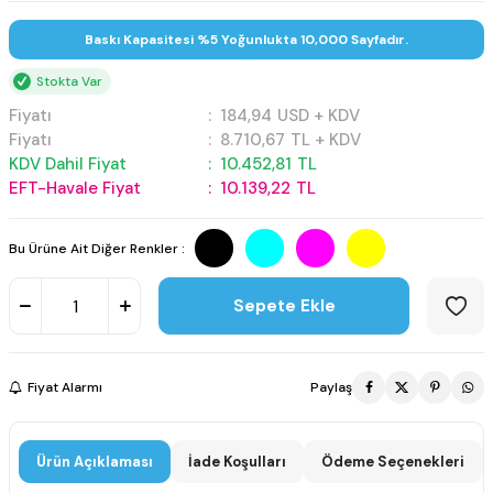
Baskı Kapasitesi %5 Yoğunlukta 10,000 Sayfadır.
Stokta Var
Fiyatı
:
184,94
USD + KDV
Fiyatı
:
8.710,67
TL + KDV
KDV Dahil Fiyat
:
10.452,81
TL
EFT-Havale Fiyat
:
10.139,22
TL
Bu Ürüne Ait Diğer Renkler :
Sepete Ekle
Fiyat Alarmı
Paylaş
Ürün Açıklaması
İade Koşulları
Ödeme Seçenekleri