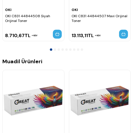
OKI
OKI
OKI C831 44844508 Siyah
OKI C831 44844507 Mavi Orijinal
Orijinal Toner
Toner
8.710,67
TL
13.113,11
TL
KDV
KDV
Muadil Ürünleri