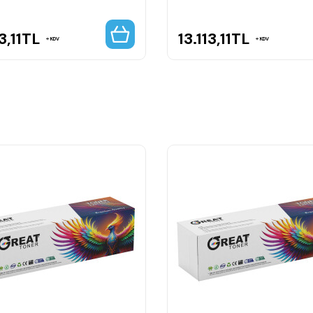
3,11
TL
13.113,11
TL
KDV
KDV