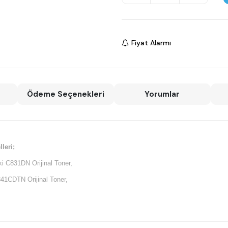
Fiyat Alarmı
Ödeme Seçenekleri
Yorumlar
leri;
ki C831DN Orijinal Toner,
841CDTN Orijinal Toner,