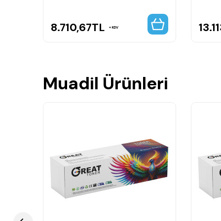
8.710,67
TL
13.11
KDV
Muadil Ürünleri