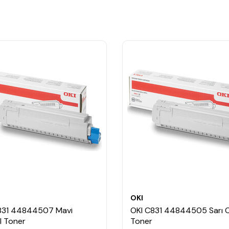
OKI
831 44844507 Mavi
OKI C831 44844505 Sarı Or
al Toner
Toner