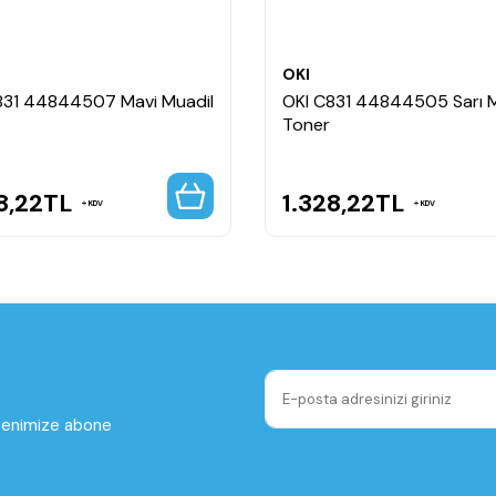
OKI
831 44844507 Mavi Muadil
OKI C831 44844505 Sarı M
Toner
8,22
TL
1.328,22
TL
KDV
KDV
ltenimize abone