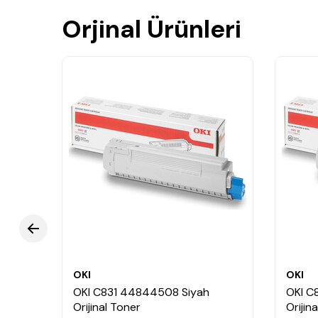
Orjinal Ürünleri
OKI
OKI
l
OKI C831 44844508 Siyah
OKI C
Orijinal Toner
Orijin