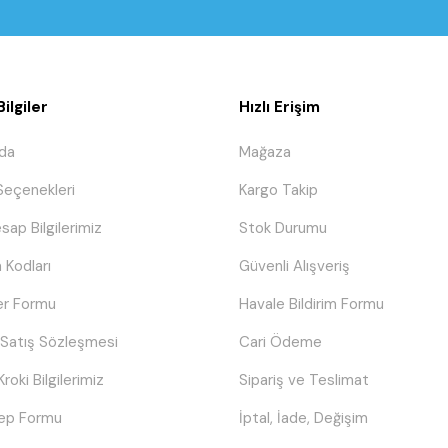
ilgiler
Hızlı Erişim
da
Mağaza
eçenekleri
Kargo Takip
sap Bilgilerimiz
Stok Durumu
 Kodları
Güvenli Alışveriş
er Formu
Havale Bildirim Formu
 Satış Sözleşmesi
Cari Ödeme
Kroki Bilgilerimiz
Sipariş ve Teslimat
lep Formu
İptal, İade, Değişim