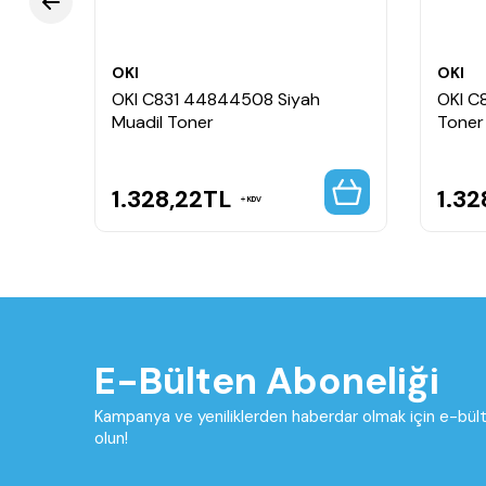
OKI
OKI
ı
OKI C831 44844508 Siyah
OKI C
Muadil Toner
Toner
1.328,22
TL
1.32
KDV
E-Bülten Aboneliği
Kampanya ve yeniliklerden haberdar olmak için e-bü
olun!