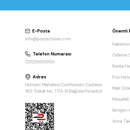
E-Posta
Önemli B
info@poyraztoner.com
Hakkımız
Telefon Numarası
Ödeme S
02125500909
Banka He
Adres
Pos Hata
Hürriyet Mahallesi Cumhuriyet Caddesi
Mail Ord
160. Sokak No: 17/A-B Bağcılar/İstanbul
Mesafeli
İletişim-
Arıza Ta