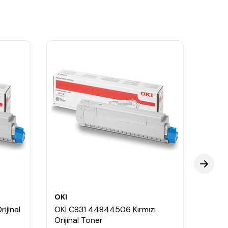
OKI
OKI
ijinal
OKI C831 44844506 Kırmızı
OKI 
Orijinal Toner
Oriji