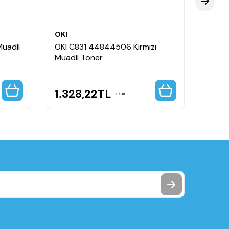
OKI
OKI
uadil
OKI C831 44844506 Kırmızı
OKI 
Muadil Toner
Muadi
1.328,22
TL
1.3
KDV