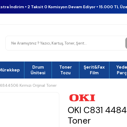
kstra İndirim • 2 Taksit 0 Komisyon Devam Ediyor • 15.000 TL Üz
Drum
Toner
Şerit&Fax
Yed
Mürekkep
Ünitesi
Tozu
Film
Parç
4844506 Kırmızı Orijinal Toner
OKI C831 44844
Toner