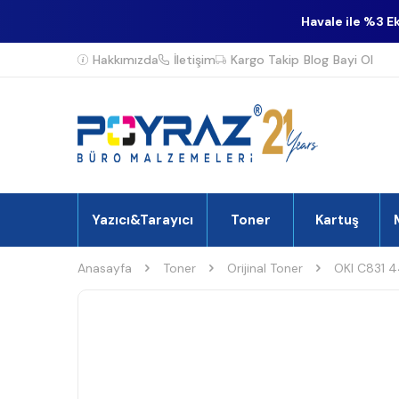
Havale ile %3 E
Hakkımızda
İletişim
Kargo Takip
Blog
Bayi Ol
Yazıcı&Tarayıcı
Toner
Kartuş
Anasayfa
Toner
Orijinal Toner
OKI C831 4