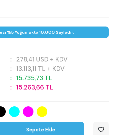
tesi %5 Yoğunlukta 10,000 Sayfadır.
:
278,41
USD + KDV
:
13.113,11
TL + KDV
:
15.735,73
TL
:
15.263,66
TL
Sepete Ekle