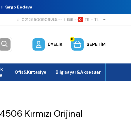
eri Kargo Bedava
02125500909
TR − TL
USD:
--
|
EUR:
--
0
ÜYELIK
SEPETIM
ek
Ofis&Kırtasiye
Bilgisayar&Aksesuar
a
506 Kırmızı Orijinal