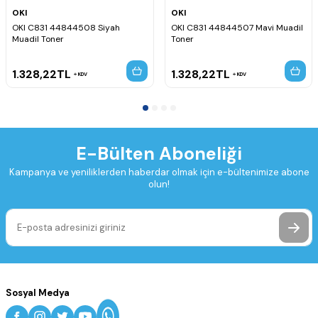
OKI
OKI
OKI C831 44844508 Siyah
OKI C831 44844507 Mavi Muadil
Muadil Toner
Toner
1.328,22
TL
1.328,22
TL
KDV
KDV
E-Bülten Aboneliği
Kampanya ve yeniliklerden haberdar olmak için e-bültenimize abone
olun!
Sosyal Medya