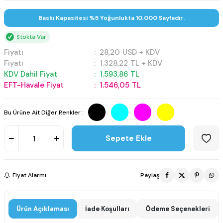
Baskı Kapasitesi %5 Yoğunlukta 10,000 Sayfadır.
Stokta Var
Fiyatı
:
28,20
USD + KDV
Fiyatı
:
1.328,22
TL + KDV
KDV Dahil Fiyat
:
1.593,86
TL
EFT-Havale Fiyat
:
1.546,05
TL
Bu Ürüne Ait Diğer Renkler :
Sepete Ekle
Fiyat Alarmı
Paylaş
Ürün Açıklaması
İade Koşulları
Ödeme Seçenekleri