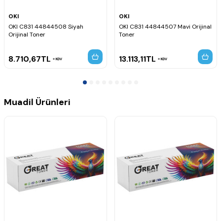
OKI
OKI
OKI C831 44844508 Siyah
OKI C831 44844507 Mavi Orijinal
Orijinal Toner
Toner
8.710,67
TL
13.113,11
TL
KDV
KDV
Muadil Ürünleri