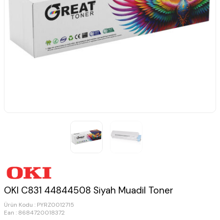
OKI C831 44844508 Siyah Muadil Toner
Ürün Kodu :
PYRZ0012715
Ean : 8684720018372