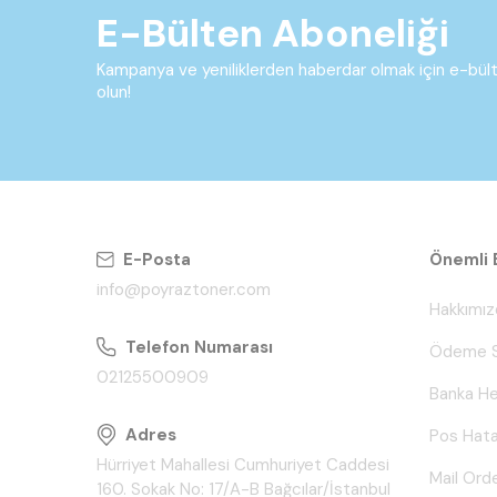
E-Bülten Aboneliği
Kampanya ve yeniliklerden haberdar olmak için e-bü
olun!
E-Posta
Önemli B
info@poyraztoner.com
Hakkımız
Telefon Numarası
Ödeme S
02125500909
Banka He
Adres
Pos Hata
Hürriyet Mahallesi Cumhuriyet Caddesi
Mail Ord
160. Sokak No: 17/A-B Bağcılar/İstanbul