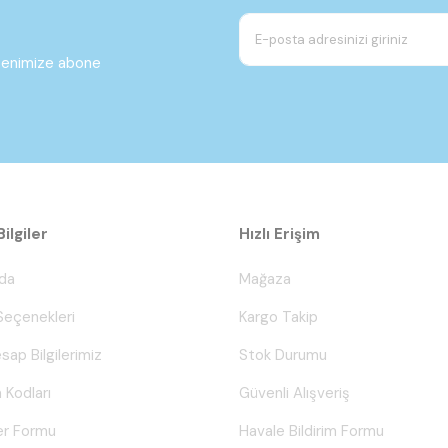
ltenimize abone
ilgiler
Hızlı Erişim
da
Mağaza
eçenekleri
Kargo Takip
sap Bilgilerimiz
Stok Durumu
 Kodları
Güvenli Alışveriş
er Formu
Havale Bildirim Formu