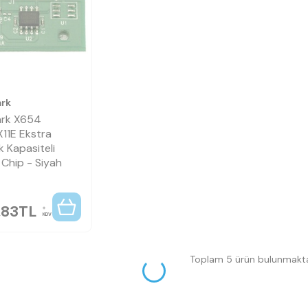
rk
rk X654
11E Ekstra
 Kapasiteli
Chip - Siyah
,83
TL
KDV
Toplam 5 ürün bulunmakta