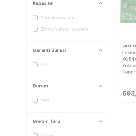
Kapasite
Yüksek Kapasite
Ekstra Yüksek Kapasite
Lexma
Garanti Süresi
Lexma
X654X
1 Yıl
Yüksek
Toner 
Durum
693
Yeni
Üretim Türü
Orijinal