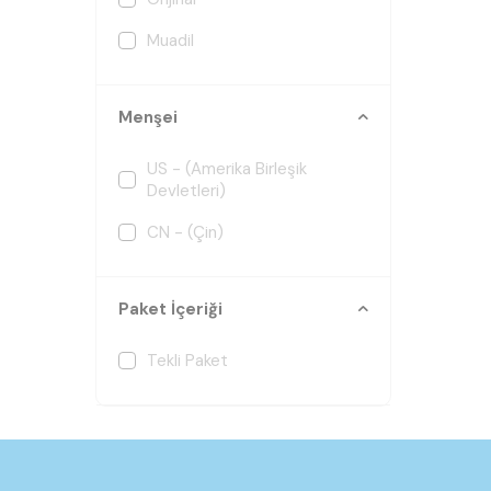
Muadil
Menşei
US - (Amerika Birleşik
Devletleri)
CN - (Çin)
Paket İçeriği
Tekli Paket