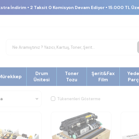
kstra İndirim • 2 Taksit 0 Komisyon Devam Ediyor • 15.000 TL Üz
Drum
Toner
Şerit&Fax
Yed
Mürekkep
Ünitesi
Tozu
Film
Parç
Tükenenleri Gösterme