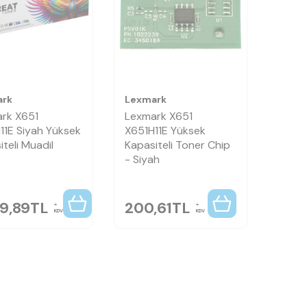
ark
Lexmark
rk X651
Lexmark X651
11E Siyah Yüksek
X651H11E Yüksek
teli Muadil
Kapasiteli Toner Chip
- Siyah
49,89
TL
200,61
TL
KDV
KDV