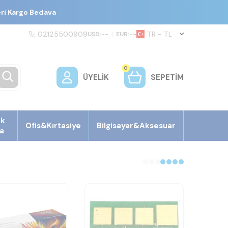
eri Kargo Bedava
02125500909
TR − TL
USD:
--
|
EUR:
--
0
ÜYELIK
SEPETIM
ek
Ofis&Kırtasiye
Bilgisayar&Aksesuar
a