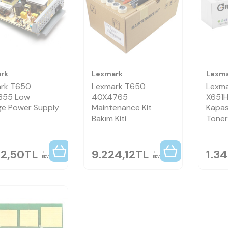
rk
Lexmark
Lexm
rk T650
Lexmark T650
Lexma
355 Low
40X4765
X651H
ge Power Supply
Maintenance Kit
Kapasi
Bakım Kiti
Toner
32,50
TL
9.224,12
TL
1.3
KDV
KDV