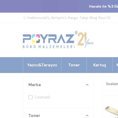
Havale ile %3 E
Hakkımızda
İletişim
Kargo Takip
Blog
Bayi Ol
Yazıcı&Tarayıcı
Toner
Kartuş
Marka
Lexmark
Toner