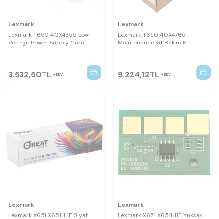
Lexmark
Lexmark
Lexmark T650 40X4355 Low
Lexmark T650 40X4765
Voltage Power Supply Card
Maintenance Kit Bakım Kiti
3.532,50
TL
9.224,12
TL
KDV
KDV
Lexmark
Lexmark
Lexmark X651 X651H11E Siyah
Lexmark X651 X651H11E Yüksek