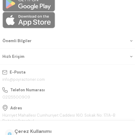
Önemli Bilgiler
Hızlı Erişim
E-Posta
info@poyraztoner.com
Telefon Numarası
02125500909
Adres
Hürriyet Mahallesi Cumhuriyet Caddesi 160. Sokak No: 17/A-B
Bağcılar/İstanbul
Çerez Kullanımı