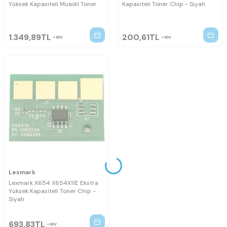
Yüksek Kapasiteli Muadil Toner
Kapasiteli Toner Chip - Siyah
1.349,89
TL
200,61
TL
KDV
KDV
Lexmark
Lexmark X654 X654X11E Ekstra
Yüksek Kapasiteli Toner Chip -
Siyah
693,83
TL
KDV