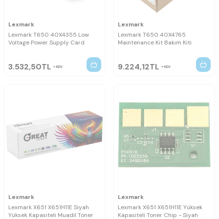
Lexmark
Lexmark
Lexmark T650 40X4355 Low
Lexmark T650 40X4765
Voltage Power Supply Card
Maintenance Kit Bakım Kiti
3.532,50
TL
9.224,12
TL
KDV
KDV
Lexmark
Lexmark
Lexmark X651 X651H11E Siyah
Lexmark X651 X651H11E Yüksek
Yüksek Kapasiteli Muadil Toner
Kapasiteli Toner Chip - Siyah