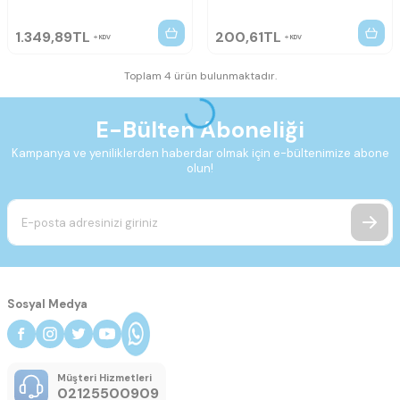
1.349,89
TL
200,61
TL
KDV
KDV
Toplam 4 ürün bulunmaktadır.
E-Bülten Aboneliği
Kampanya ve yeniliklerden haberdar olmak için e-bültenimize abone
olun!
Sosyal Medya
Müşteri Hizmetleri
02125500909