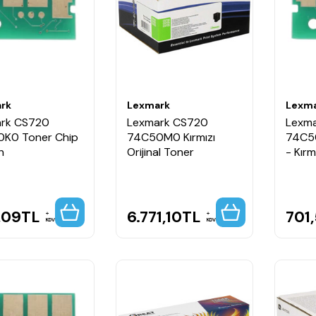
rk
Lexmark
Lexm
rk CS720
Lexmark CS720
Lexm
K0 Toner Chip
74C50M0 Kırmızı
74C5
h
Orijinal Toner
- Kırm
,09
TL
6.771,10
TL
701
KDV
KDV