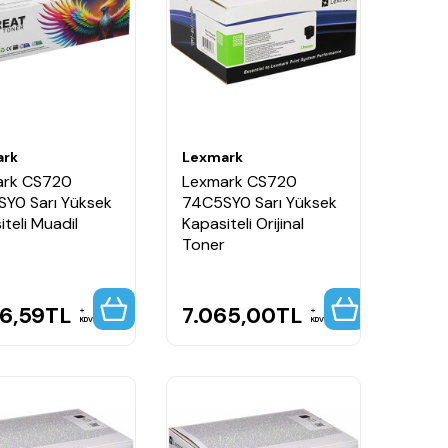
ark
Lexmark
ark CS720
Lexmark CS720
Y0 Sarı Yüksek
74C5SY0 Sarı Yüksek
teli Muadil
Kapasiteli Orijinal
Toner
46,59
TL
7.065,00
TL
KDV
KDV