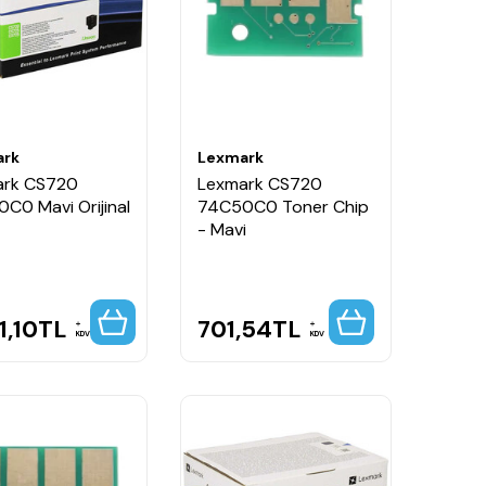
ark
Lexmark
ark CS720
Lexmark CS720
C0 Mavi Orijinal
74C50C0 Toner Chip
- Mavi
1,10
TL
701,54
TL
KDV
KDV