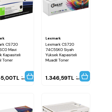
ark
Lexmark
ark CS720
Lexmark CS720
SC0 Mavi
74C5SK0 Siyah
k Kapasiteli
Yüksek Kapasiteli
al Toner
Muadil Toner
65,00
TL
1.346,59
TL
KDV
KDV