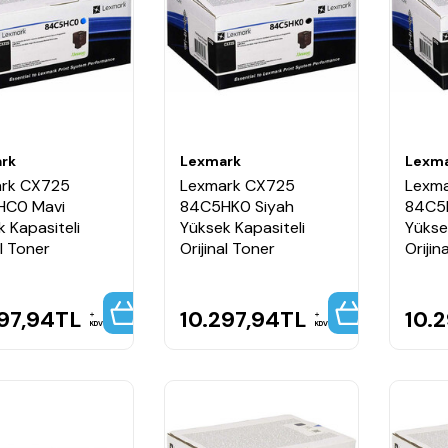
rk
Lexmark
Lexm
rk CX725
Lexmark CX725
Lexm
HC0 Mavi
84C5HK0 Siyah
84C5H
 Kapasiteli
Yüksek Kapasiteli
Yükse
al Toner
Orijinal Toner
Orijin
97,94
TL
10.297,94
TL
10.
KDV
KDV