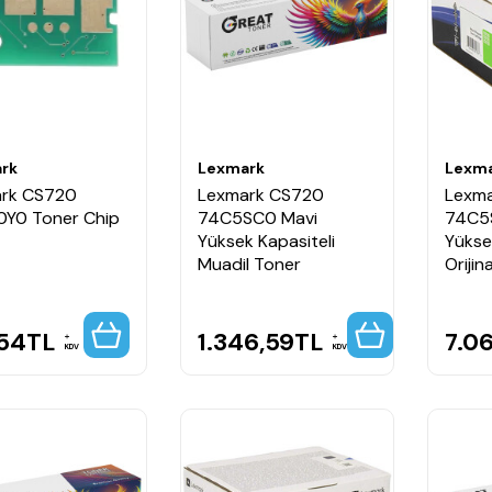
rk
Lexmark
Lexm
rk CS720
Lexmark CS720
Lexm
Y0 Toner Chip
74C5SC0 Mavi
74C5
Yüksek Kapasiteli
Yükse
Muadil Toner
Orijin
,54
TL
1.346,59
TL
7.0
KDV
KDV