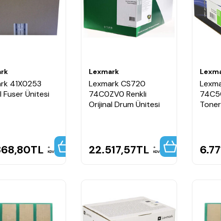
rk
Lexmark
Lexm
rk 41X0253
Lexmark CS720
Lexm
al Fuser Ünitesi
74C0ZV0 Renkli
74C50
Orijinal Drum Ünitesi
Toner
868,80
TL
22.517,57
TL
6.77
KDV
KDV