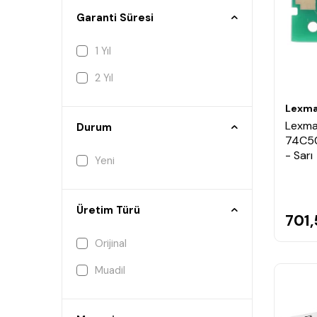
Garanti Süresi
1 Yıl
2 Yıl
Lexma
Lexma
Durum
74C50
- Sarı
Yeni
Üretim Türü
701
Orijinal
Muadil