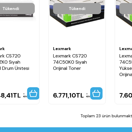
Tükendi
Tükendi
rk
Lexmark
Lexm
rk CS720
Lexmark CS720
Lexm
K0 Siyah
74C50K0 Siyah
74C5
al Drum Ünitesi
Orijinal Toner
Yükse
Orijin
8,41
TL
6.771,10
TL
7.6
KDV
KDV
Toplam 23 ürün bulunmakta