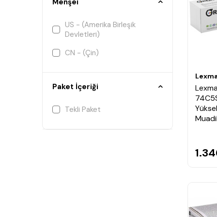
Menşei
US - (Amerika Birleşik
Devletleri)
CN - (Çin)
Lexma
Paket İçeriği
Lexma
74C5S
Yüksek
Tekli Paket
Muadi
1.34