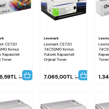
rk
Lexmark
Lexm
rk CS720
Lexmark CS720
Lexm
M0 Kırmızı
74C5SM0 Kırmızı
74C5S
 Kapasiteli
Yüksek Kapasiteli
Kapasi
l Toner
Orijinal Toner
Toner
6,59
TL
7.065,00
TL
1.3
KDV
KDV