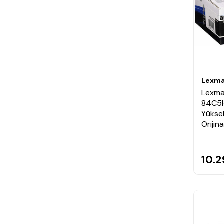
Lexma
Lexma
84C5
Yüksek
Orijin
10.2