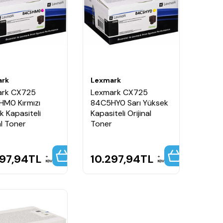
ark
Lexmark
ark CX725
Lexmark CX725
M0 Kırmızı
84C5HY0 Sarı Yüksek
k Kapasiteli
Kapasiteli Orijinal
al Toner
Toner
297,94
TL
10.297,94
TL
KDV
KDV