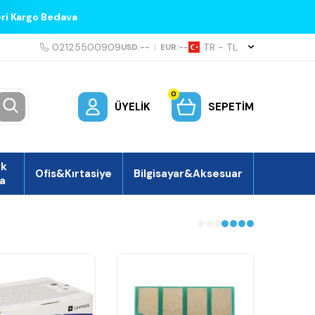
eri Kargo Bedava
02125500909
TR − TL
USD:
--
|
EUR:
--
0
ÜYELIK
SEPETIM
ek
Ofis&Kırtasiye
Bilgisayar&Aksesuar
a