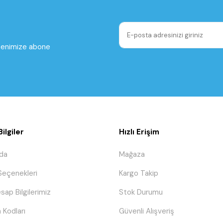
ltenimize abone
ilgiler
Hızlı Erişim
da
Mağaza
eçenekleri
Kargo Takip
sap Bilgilerimiz
Stok Durumu
 Kodları
Güvenli Alışveriş