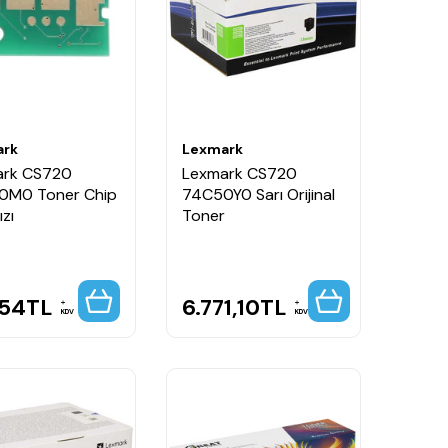
ark
Lexmark
ark CS720
Lexmark CS720
0M0 Toner Chip
74C50Y0 Sarı Orijinal
ızı
Toner
,54
TL
6.771,10
TL
KDV
KDV