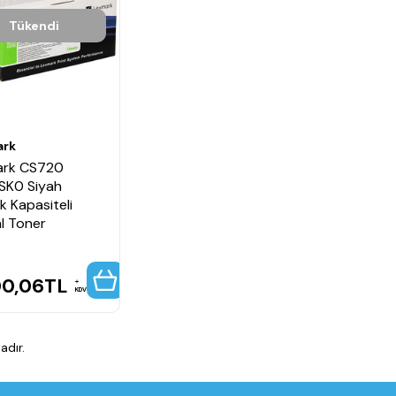
Tükendi
ark
ark CS720
SK0 Siyah
k Kapasiteli
al Toner
00,06
TL
KDV
dır.