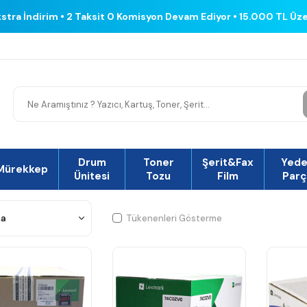
kstra İndirim • 2 Taksit 0 Komisyon Devam Ediyor • 15.000 TL Üz
Drum
Toner
Şerit&Fax
Yed
Mürekkep
Ünitesi
Tozu
Film
Parç
Tükenenleri Gösterme