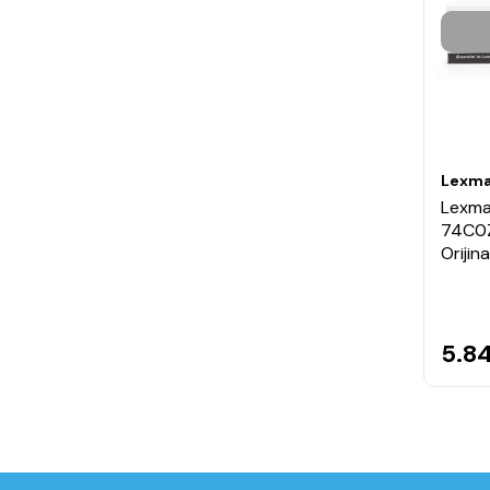
Lexma
Lexma
74C0Z
Orijin
5.84