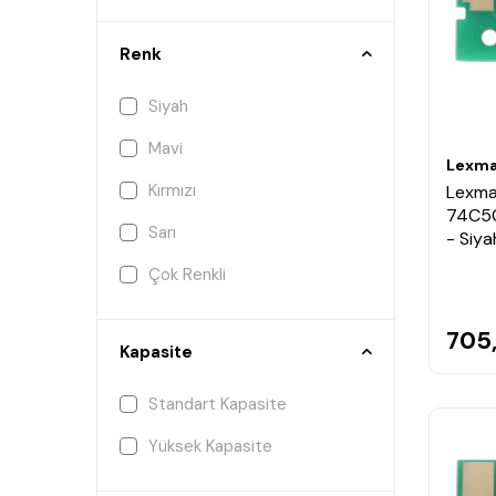
Renk
Siyah
Mavi
Lexma
Kırmızı
Lexma
74C50
Sarı
- Siya
Çok Renkli
705
Kapasite
Standart Kapasite
Yüksek Kapasite