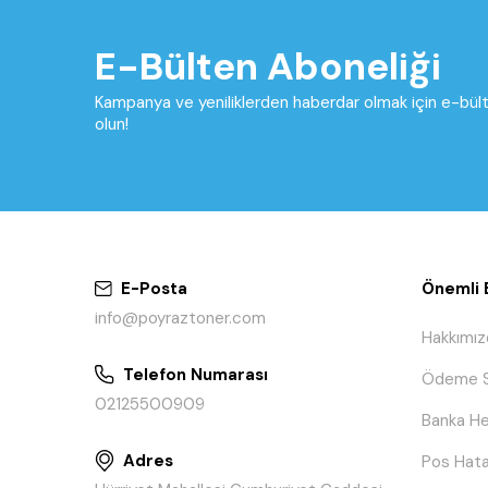
E-Bülten Aboneliği
Kampanya ve yeniliklerden haberdar olmak için e-bü
olun!
E-Posta
Önemli B
info@poyraztoner.com
Hakkımız
Telefon Numarası
Ödeme S
02125500909
Banka He
Adres
Pos Hata