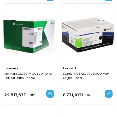
Lexmark
Lexmark
Lexmark CS720 74C0ZV0 Renkli
Lexmark CS720 74C50C0 Mavi
Orijinal Drum Ünitesi
Orijinal Toner
22.517,57
TL
6.771,10
TL
KDV
KDV