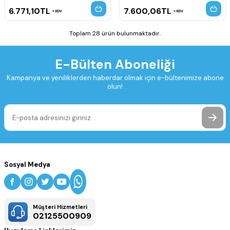
6.771,10
TL
7.600,06
TL
KDV
KDV
Toplam 28 ürün bulunmaktadır.
E-Bülten Aboneliği
Kampanya ve yeniliklerden haberdar olmak için e-bültenimize abone
olun!
Sosyal Medya
Müşteri Hizmetleri
02125500909