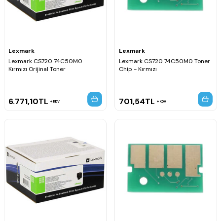
Lexmark
Lexmark
Lexmark CS720 74C50M0
Lexmark CS720 74C50M0 Toner
Kırmızı Orijinal Toner
Chip - Kırmızı
6.771,10
TL
701,54
TL
KDV
KDV