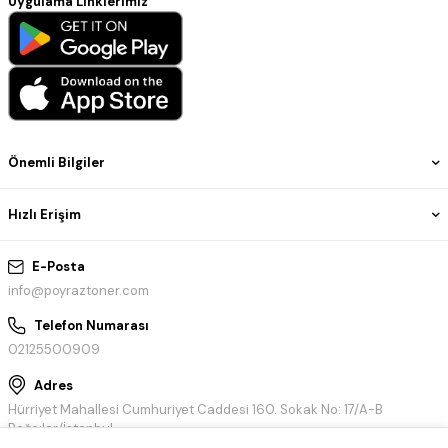
Uygulama Linklerimiz
Önemli Bilgiler
Hızlı Erişim
E-Posta
info@poyraztoner.com
Telefon Numarası
02125500909
Adres
Hürriyet Mahallesi Cumhuriyet Caddesi 160. Sokak No: 17/A-B
Bağcılar/İstanbul