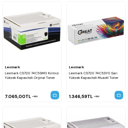
Lexmark
Lexmark
Lexmark CS720 74C5SM0 Kırmızı
Lexmark CS720 74C5SY0 Sarı
Yüksek Kapasiteli Orijinal Toner
Yüksek Kapasiteli Muadil Toner
7.065,00
TL
1.346,59
TL
KDV
KDV