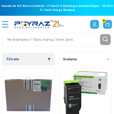
Havale ile %3 Ekstra İndirim • 2 Taksit 0 Komisyon Devam Ediyor • 15.000
TL Üzeri Kargo Bedava
0
Filtrele