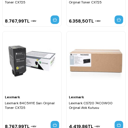
Toner CX725
Orijinal Toner CX725
8.767,99
TL
6.358,50
TL
KDV
KDV
Lexmark
Lexmark
Lexmark 84C5HYE Sarı Orijinal
Lexmark CS720 74C0W00
Toner CX725
Orijinal Atık Kutusu
8.767,99
TL
4.419,86
TL
KDV
KDV