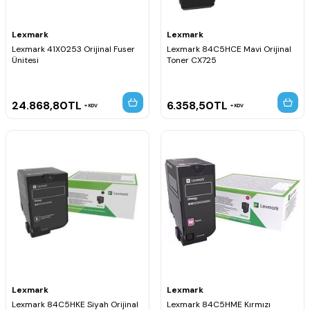
Lexmark
Lexmark
Lexmark 41X0253 Orijinal Fuser
Lexmark 84C5HCE Mavi Orijinal
Ünitesi
Toner CX725
24.868,80
TL
6.358,50
TL
KDV
KDV
Lexmark
Lexmark
Lexmark 84C5HKE Siyah Orijinal
Lexmark 84C5HME Kırmızı