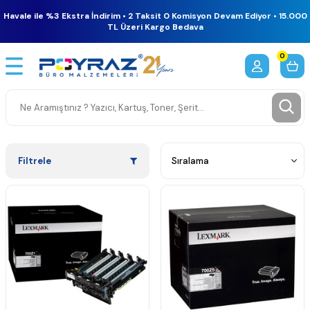
Havale ile %3 Ekstra İndirim • 2 Taksit 0 Komisyon Devam Ediyor • 15.000
TL Üzeri Kargo Bedava
0
Filtrele