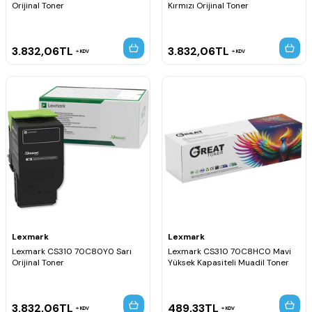
Orijinal Toner
Kırmızı Orijinal Toner
3.832,06
TL
3.832,06
TL
KDV
KDV
Lexmark
Lexmark
Lexmark CS310 70C80Y0 Sarı
Lexmark CS310 70C8HC0 Mavi
Orijinal Toner
Yüksek Kapasiteli Muadil Toner
3.832,06
TL
489,33
TL
KDV
KDV