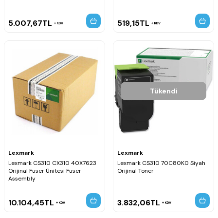
5.007,67
TL
519,15
TL
KDV
KDV
Tükendi
Lexmark
Lexmark
Lexmark CS310 CX310 40X7623
Lexmark CS310 70C80K0 Siyah
Orijinal Fuser Ünitesi Fuser
Orijinal Toner
Assembly
10.104,45
TL
3.832,06
TL
KDV
KDV