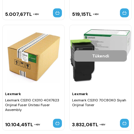
5.007,67
TL
519,15
TL
KDV
KDV
Tükendi
Lexmark
Lexmark
Lexmark CS310 CX310 40X7623
Lexmark CS310 70C80K0 Siyah
Orijinal Fuser Ünitesi Fuser
Orijinal Toner
Assembly
10.104,45
TL
3.832,06
TL
KDV
KDV