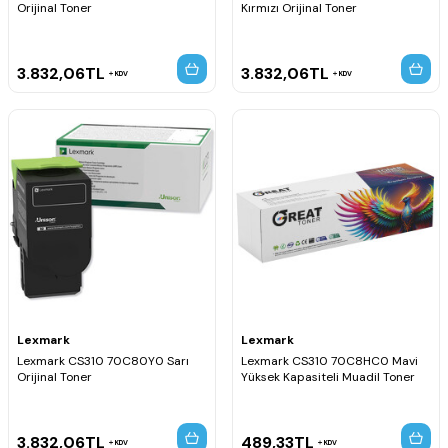
Orijinal Toner
Kırmızı Orijinal Toner
3.832,06
TL
3.832,06
TL
KDV
KDV
Lexmark
Lexmark
Lexmark CS310 70C80Y0 Sarı
Lexmark CS310 70C8HC0 Mavi
Orijinal Toner
Yüksek Kapasiteli Muadil Toner
3.832,06
TL
489,33
TL
KDV
KDV