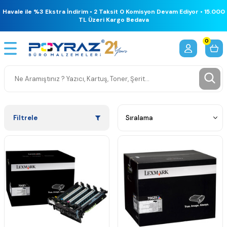
Havale ile %3 Ekstra İndirim • 2 Taksit 0 Komisyon Devam Ediyor • 15.000
TL Üzeri Kargo Bedava
0
Filtrele