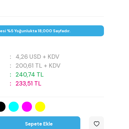
tesi %5 Yoğunlukta 18,000 Sayfadır.
:
4,26
USD + KDV
:
200,61
TL + KDV
:
240,74
TL
:
233,51
TL
Sepete Ekle