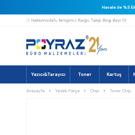
Havale ile %3 E
Hakkımızda
İletişim
Kargo Takip
Blog
Bayi Ol
Yazıcı&Tarayıcı
Toner
Kartuş
Anasayfa
Yedek Parça
Chip
Toner Chip