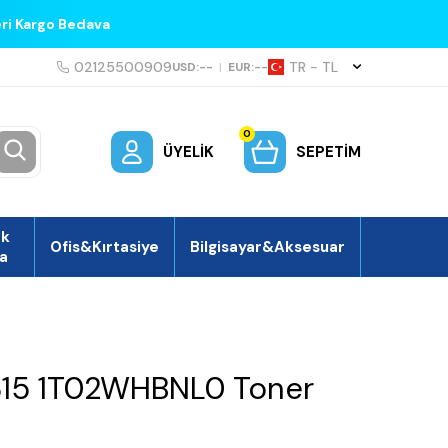
eri Kargo Bedava
02125500909
TR − TL
USD:
--
|
EUR:
--
0
ÜYELIK
SEPETIM
ek
Ofis&Kırtasiye
Bilgisayar&Aksesuar
a
315 1T02WHBNL0 Toner