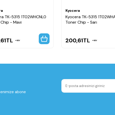
ra
Kyocera
ra TK-5315 1T02WHCNL0
Kyocera TK-5315 1T02WH
 Chip - Mavi
Toner Chip - Sarı
,61
TL
200,61
TL
KDV
KDV
ltenimize abone