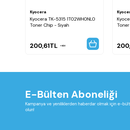
Kyocera
Kyoce
Kyocera TK-5315 1T02WH0NL0
Kyoce
Toner Chip - Siyah
Toner
200,61
TL
200
KDV
E-Bülten Aboneliği
Kampanya ve yeniliklerden haberdar olmak için e-bü
olun!