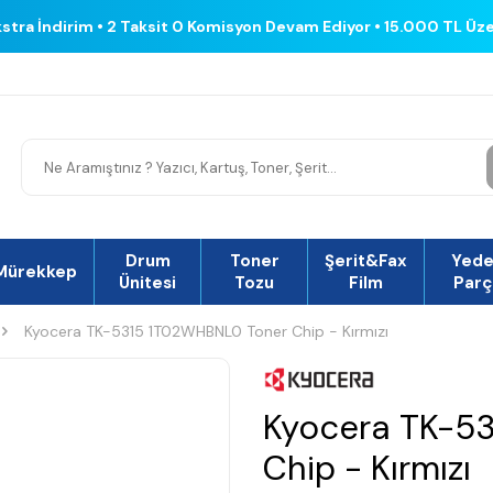
kstra İndirim • 2 Taksit 0 Komisyon Devam Ediyor • 15.000 TL Üz
Drum
Toner
Şerit&Fax
Yed
Mürekkep
Ünitesi
Tozu
Film
Parç
Kyocera TK-5315 1T02WHBNL0 Toner Chip - Kırmızı
Kyocera TK-5
Chip - Kırmızı