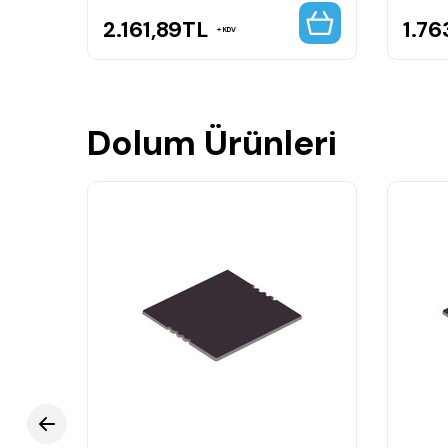
2.161,89
TL
1.76
KDV
Dolum Ürünleri