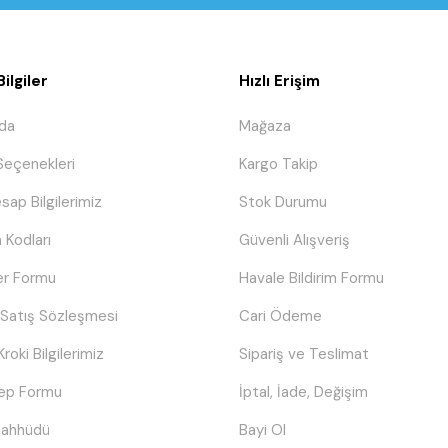
ilgiler
Hızlı Erişim
da
Mağaza
eçenekleri
Kargo Takip
sap Bilgilerimiz
Stok Durumu
 Kodları
Güvenli Alışveriş
er Formu
Havale Bildirim Formu
 Satış Sözleşmesi
Cari Ödeme
Kroki Bilgilerimiz
Sipariş ve Teslimat
lep Formu
İptal, İade, Değişim
Taahhüdü
Bayi Ol