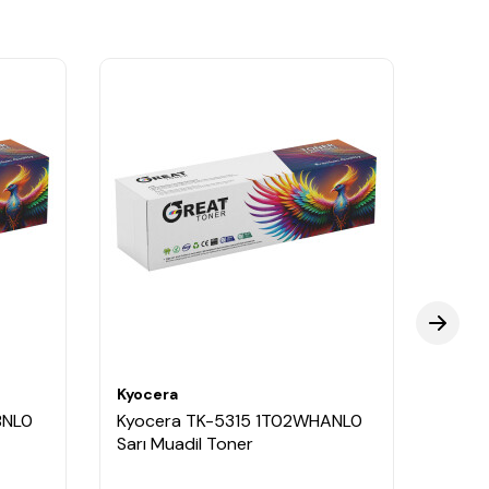
Kyocera
Kyoce
BNL0
Kyocera TK-5315 1T02WHANL0
Kyoc
Sarı Muadil Toner
Siyah