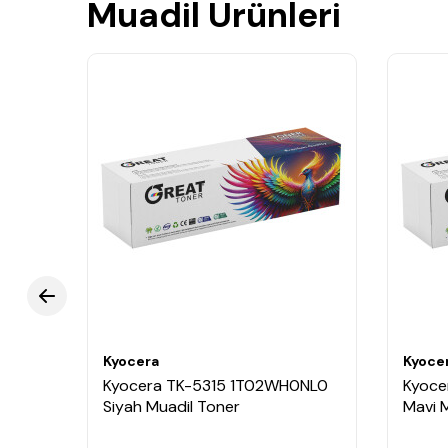
Muadil Ürünleri
Kyocera
Kyoce
ANL0
Kyocera TK-5315 1T02WH0NL0
Kyoce
Siyah Muadil Toner
Mavi 