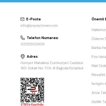
E-Posta
Önemli B
info@poyraztoner.com
Hakkımız
Telefon Numarası
Ödeme S
02125500909
Banka He
Adres
Pos Hata
Hürriyet Mahallesi Cumhuriyet Caddesi
Mail Ord
160. Sokak No: 17/A-B Bağcılar/İstanbul
Mesafeli
İletişim-
Arıza Ta
Gizlilik 