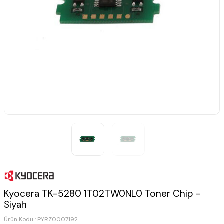
Kyocera TK-5280 1T02TW0NL0 Toner Chip -
Siyah
Ürün Kodu :
PYRZ0007192