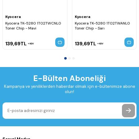
Kyocera
Kyocera
Kyocera TK-5280 1T02TWCNL0
Kyocera TK-5280 1T02TWANL0
Toner Chip - Mavi
Toner Chip - Sarı
139,69
TL
139,69
TL
KDV
KDV
E-Bülten Aboneliği
Kampanya ve yeniliklerden haberdar olmak için e-bültenimize abone
olun!