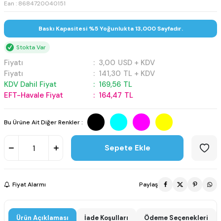
Ean : 8684720040151
Baskı Kapasitesi %5 Yoğunlukta 13,000 Sayfadır.
Stokta Var
Fiyatı
:
3,00
USD + KDV
Fiyatı
:
141,30
TL + KDV
KDV Dahil Fiyat
:
169,56
TL
EFT-Havale Fiyat
:
164,47
TL
Bu Ürüne Ait Diğer Renkler :
Sepete Ekle
Fiyat Alarmı
Paylaş
Ürün Açıklaması
İade Koşulları
Ödeme Seçenekleri