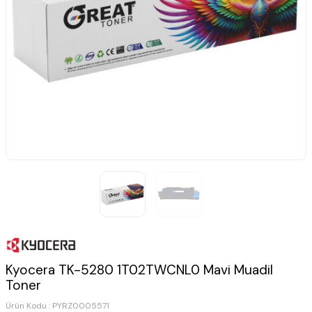
Kyocera TK-5280 1T02TWCNL0 Mavi Muadil
Toner
Ürün Kodu :
PYRZ0005571