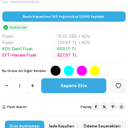
Ean : 8684720005242
Baskı Kapasitesi %5 Yoğunlukta 11,000 Sayfadır.
Stokta Var
Fiyatı
:
15,10
USD + KDV
Fiyatı
:
710,97
TL + KDV
KDV Dahil Fiyat
:
853,17
TL
EFT-Havale Fiyat
:
827,57
TL
Bu Ürüne Ait Diğer Renkler :
Sepete Ekle
Fiyat Alarmı
Paylaş
Ürün Açıklaması
İade Koşulları
Ödeme Seçenekleri