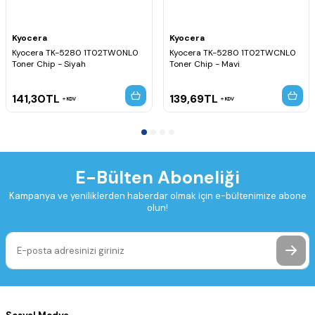
Kyocera
Kyocera
Kyocera TK-5280 1T02TW0NL0
Kyocera TK-5280 1T02TWCNL0
Toner Chip - Siyah
Toner Chip - Mavi
141,30
TL
139,69
TL
KDV
KDV
E-Bülten Aboneliği
Kampanya ve yeniliklerden haberdar olmak için e-bültenimize abone
olun!