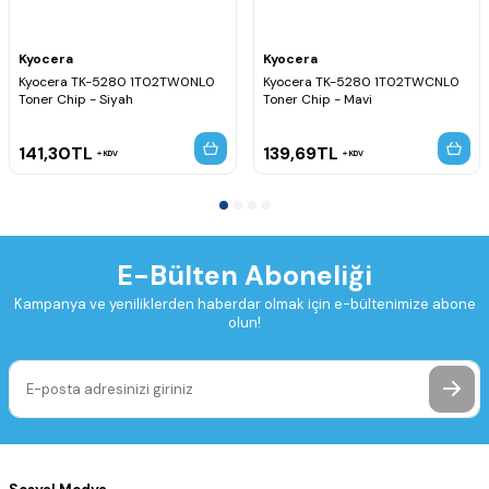
Kyocera
Kyocera
Kyocera TK-5280 1T02TW0NL0
Kyocera TK-5280 1T02TWCNL0
Toner Chip - Siyah
Toner Chip - Mavi
141,30
TL
139,69
TL
KDV
KDV
E-Bülten Aboneliği
Kampanya ve yeniliklerden haberdar olmak için e-bültenimize abone
olun!