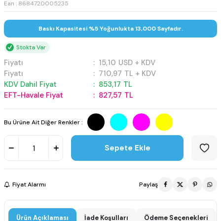
Ean : 8684720005235
Baskı Kapasitesi %5 Yoğunlukta 13,000 Sayfadır.
Stokta Var
Fiyatı
:
15,10
USD + KDV
Fiyatı
:
710,97
TL + KDV
KDV Dahil Fiyat
:
853,17
TL
EFT-Havale Fiyat
:
827,57
TL
Bu Ürüne Ait Diğer Renkler :
Sepete Ekle
Fiyat Alarmı
Paylaş
Ürün Açıklaması
İade Koşulları
Ödeme Seçenekleri