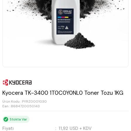
Kyocera TK-3400 1T0C0Y0NL0 Toner Tozu 1KG
Ürün Kodu :
PYRZ0001030
Ean : 8684720050143
Stokta Var
Fiyatı
:
11,92
USD + KDV