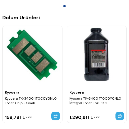
Dolum Ürünleri
Kyocera
Kyocera
Kyocera TK-3400 1T0C0Y0NL0
Kyocera TK-3400 1T0C0Y0NL0
Toner Chip - Siyah
İntegral Toner Tozu 1KG
158,78
TL
1.290,91
TL
KDV
KDV