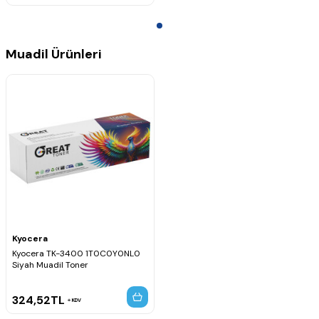
Muadil Ürünleri
Kyocera
Kyocera TK-3400 1T0C0Y0NL0
Siyah Muadil Toner
324,52
TL
KDV