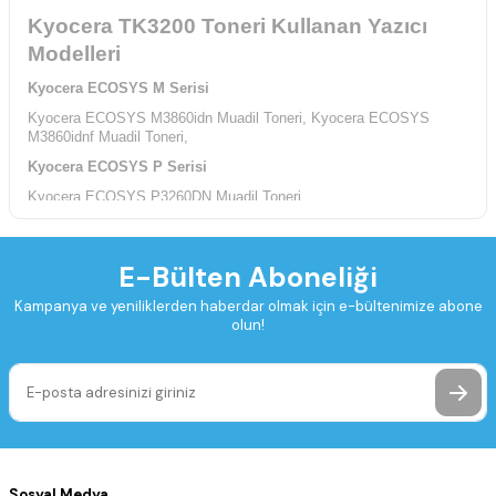
Kyocera TK3200 Toneri Kullanan Yazıcı
Modelleri
Kyocera ECOSYS M Serisi
Kyocera ECOSYS M3860idn Muadil Toneri,
Kyocera ECOSYS
M3860idnf Muadil Toneri,
Kyocera ECOSYS P Serisi
Kyocera ECOSYS P3260DN Muadil Toneri,
E-Bülten Aboneliği
Kampanya ve yeniliklerden haberdar olmak için e-bültenimize abone
olun!
Sosyal Medya