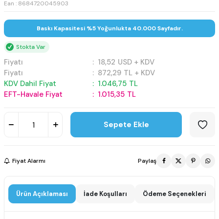
Ean : 8684720045903
Baskı Kapasitesi %5 Yoğunlukta 40.000 Sayfadır.
Stokta Var
Fiyatı
:
18,52
USD + KDV
Fiyatı
:
872,29
TL + KDV
KDV Dahil Fiyat
:
1.046,75
TL
EFT-Havale Fiyat
:
1.015,35
TL
Sepete Ekle
Fiyat Alarmı
Paylaş
Ürün Açıklaması
İade Koşulları
Ödeme Seçenekleri