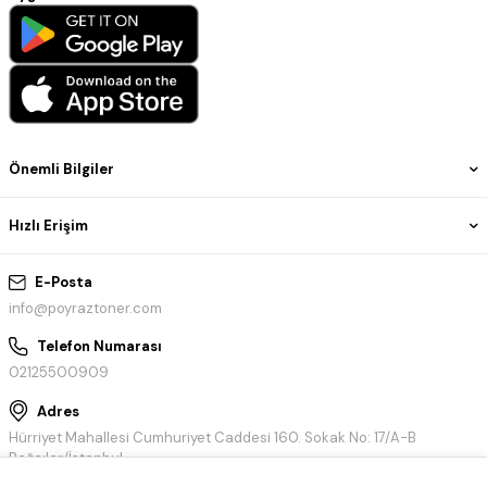
Önemli Bilgiler
Hızlı Erişim
E-Posta
info@poyraztoner.com
Telefon Numarası
02125500909
Adres
Hürriyet Mahallesi Cumhuriyet Caddesi 160. Sokak No: 17/A-B
Bağcılar/İstanbul