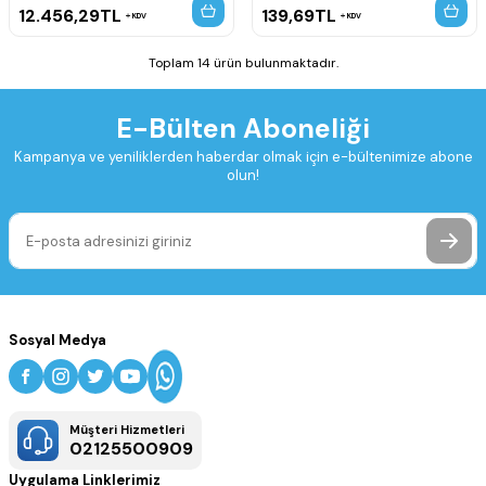
12.456,29
TL
139,69
TL
KDV
KDV
Toplam 14 ürün bulunmaktadır.
E-Bülten Aboneliği
Kampanya ve yeniliklerden haberdar olmak için e-bültenimize abone
olun!
Sosyal Medya
Müşteri Hizmetleri
02125500909
Uygulama Linklerimiz