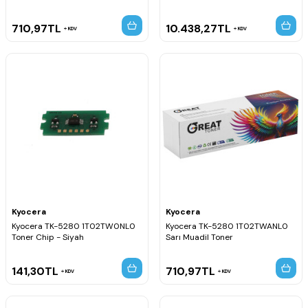
710,97
TL
10.438,27
TL
KDV
KDV
Kyocera
Kyocera
Kyocera TK-5280 1T02TW0NL0
Kyocera TK-5280 1T02TWANL0
Toner Chip - Siyah
Sarı Muadil Toner
141,30
TL
710,97
TL
KDV
KDV