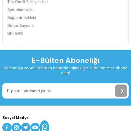
Tuş Ömrü
5 Milyon Kez
Aydınlatma
Var
Bağlantı
Kablolu
Buton Sayısı
6
DPI
6400
Kullanım Amacı
Oyun
Mouse Formu
Sağ El
Mouse
Scroll-Tilt Var
E-Bülten Aboneliği
Mouse Tipi
Optik
Kampanya ve yeniliklerden haberdar olmak için e-bültenimize abone
olun!
RGB
Var
Sosyal Medya