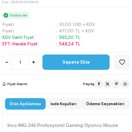
Ean : 8681949011849
Stokta Var
Fiyatı
:
10,00
USD + KDV
Fiyatı
:
471,00
TL + KDV
KDV Dahil Fiyat
:
565,20
TL
EFT-Havale Fiyat
:
548,24
TL
Sepete Ekle
Fiyat Alarmı
Paylaş
Ürün Açıklaması
İade Koşulları
Ödeme Seçenekleri
Inca IMG-346 Profosyonel Gaming Oyuncu Mouse