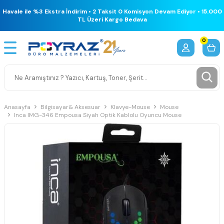
Havale ile %3 Ekstra İndirim • 2 Taksit 0 Komisyon Devam Ediyor • 15.000
TL Üzeri Kargo Bedava
0
Anasayfa
Bilgisayar& Aksesuar
Klavye-Mouse
Mouse
Inca IMG-346 Empousa Siyah Optik Kablolu Oyuncu Mouse