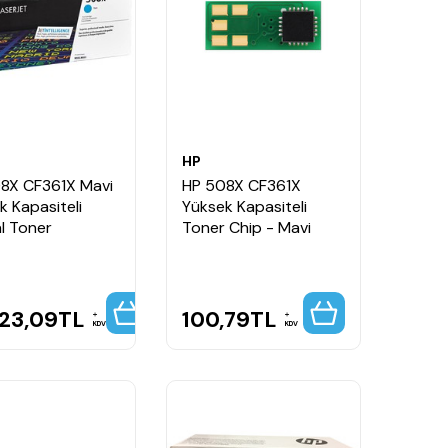
HP
8X CF361X Mavi
HP 508X CF361X
k Kapasiteli
Yüksek Kapasiteli
al Toner
Toner Chip - Mavi
023,09
TL
100,79
TL
KDV
KDV