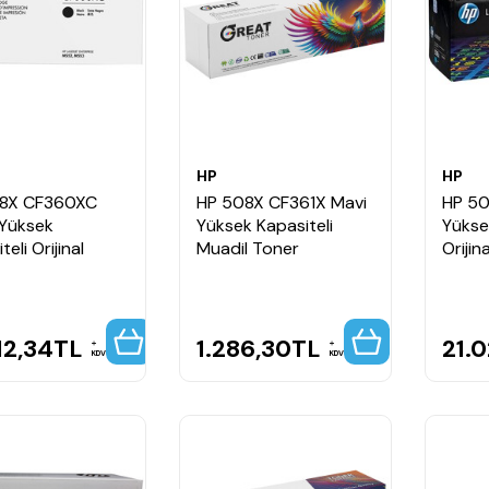
HP
HP
8X CF360XC
HP 508X CF361X Mavi
HP 50
 Yüksek
Yüksek Kapasiteli
Yükse
eli Orijinal
Muadil Toner
Orijin
12,34
TL
1.286,30
TL
21.
KDV
KDV