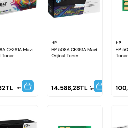
HP
HP
8A CF361A Mavi
HP 508A CF361A Mavi
HP 5
l Toner
Orijinal Toner
Toner
82
TL
14.588,28
TL
100
KDV
KDV