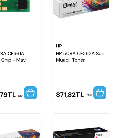
HP
08A CF361A
HP 508A CF362A Sarı
 Chip - Mavi
Muadil Toner
,79
TL
871,82
TL
KDV
KDV