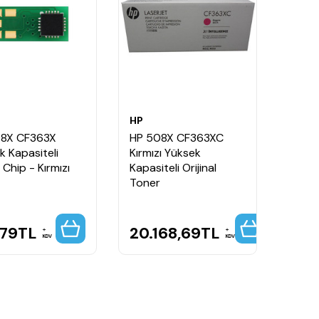
HP
08X CF363X
HP 508X CF363XC
k Kapasiteli
Kırmızı Yüksek
Chip - Kırmızı
Kapasiteli Orijinal
Toner
,79
TL
20.168,69
TL
KDV
KDV