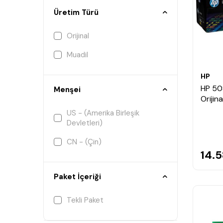
Üretim Türü
Orijinal
Muadil
HP
HP 50
Menşei
Orijin
US - (Amerika Birleşik
Devletleri)
CN - (Çin)
14.5
Paket İçeriği
Tekli Paket