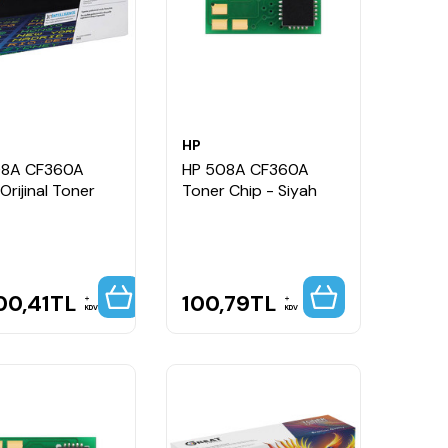
HP
08A CF360A
HP 508A CF360A
Orijinal Toner
Toner Chip - Siyah
00,41
TL
100,79
TL
KDV
KDV