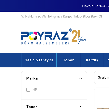
Havale ile %3 E
Hakkımızda
İletişim
Kargo Takip
Blog
Bayi Ol
Yazıcı&Tarayıcı
Toner
Kartuş
Marka
HP
Toner