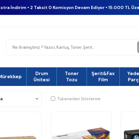
kstra İndirim • 2 Taksit 0 Komisyon Devam Ediyor • 15.000 TL Üz
Drum
Toner
Şerit&Fax
Yed
Mürekkep
Ünitesi
Tozu
Film
Parç
Tükenenleri Gösterme