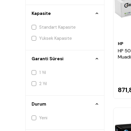
Kapasite
Standart Kapasite
Yüksek Kapasite
HP
HP 50
Muadi
Garanti Süresi
1 Yıl
2 Yıl
871,
Durum
Yeni