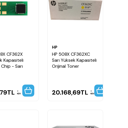
HP
08X CF362X
HP 508X CF362XC
k Kapasiteli
Sarı Yüksek Kapasiteli
 Chip - Sarı
Orijinal Toner
,79
TL
20.168,69
TL
KDV
KDV