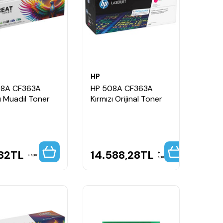
HP
08A CF363A
HP 508A CF363A
ı Muadil Toner
Kırmızı Orijinal Toner
82
TL
14.588,28
TL
KDV
KDV