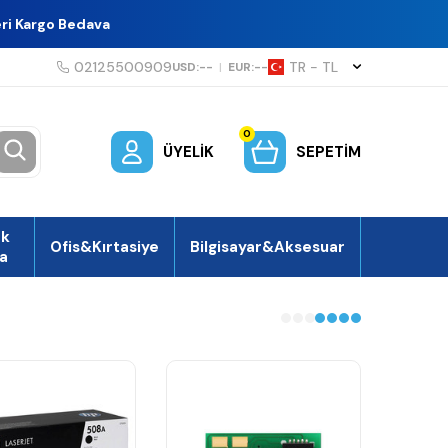
eri Kargo Bedava
02125500909
TR − TL
USD:
--
|
EUR:
--
0
ÜYELIK
SEPETIM
ek
Ofis&Kırtasiye
Bilgisayar&Aksesuar
a