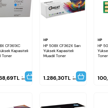
HP
HP
8X CF361XC
HP 508X CF362X Sarı
HP 5
üksek Kapasiteli
Yüksek Kapasiteli
Yükse
al Toner
Muadil Toner
Toner
68,69
TL
1.286,30
TL
100
KDV
KDV