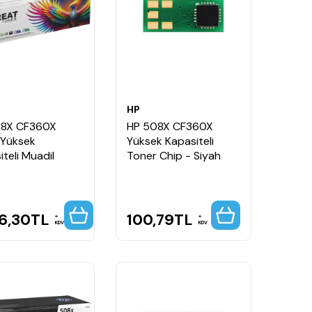
HP
08X CF360X
HP 508X CF360X
 Yüksek
Yüksek Kapasiteli
teli Muadil
Toner Chip - Siyah
86,30
TL
100,79
TL
KDV
KDV