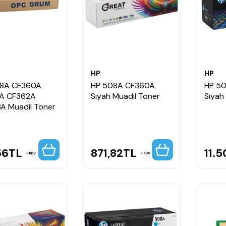
HP
HP
08A CF360A
HP 508A CF360A
HP 5
A CF362A
Siyah Muadil Toner
Siyah 
A Muadil Toner
56
TL
871,82
TL
11.5
KDV
KDV