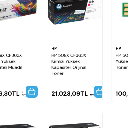
HP
HP
8X CF363X
HP 508X CF363X
HP 5
ı Yüksek
Kırmızı Yüksek
Yükse
teli Muadil
Kapasiteli Orijinal
Toner 
Toner
6,30
TL
21.023,09
TL
100
KDV
KDV