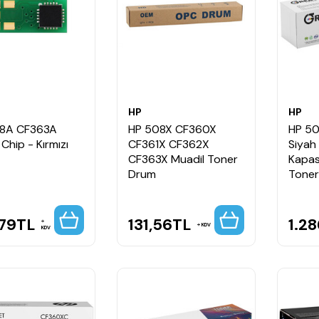
HP
HP
8A CF363A
HP 508X CF360X
HP 5
Chip - Kırmızı
CF361X CF362X
Siyah
CF363X Muadil Toner
Kapasi
Drum
Toner
,79
TL
131,56
TL
1.2
KDV
KDV