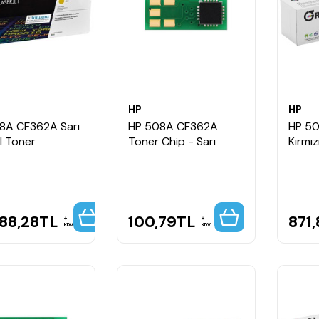
HP
HP
8A CF362A Sarı
HP 508A CF362A
HP 5
al Toner
Toner Chip - Sarı
Kırmız
88,28
TL
100,79
TL
871,
KDV
KDV