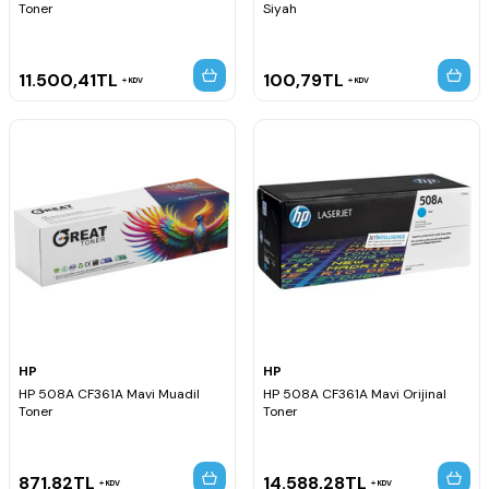
Toner
Siyah
11.500,41
TL
100,79
TL
KDV
KDV
HP
HP
HP 508A CF361A Mavi Muadil
HP 508A CF361A Mavi Orijinal
Toner
Toner
871,82
TL
14.588,28
TL
KDV
KDV