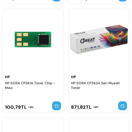
HP
HP
HP 508A CF361A Toner Chip -
HP 508A CF362A Sarı Muadil
Mavi
Toner
100,79
TL
871,82
TL
KDV
KDV