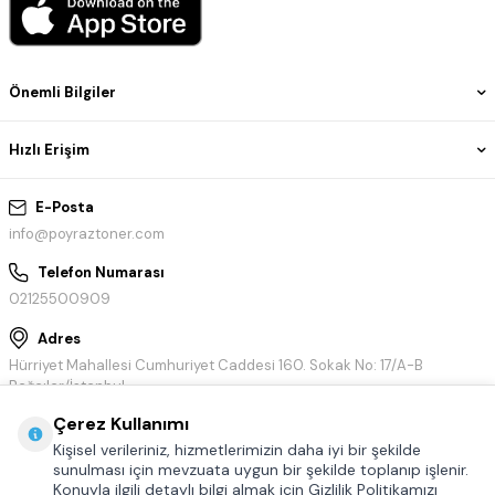
Önemli Bilgiler
Hızlı Erişim
E-Posta
info@poyraztoner.com
Telefon Numarası
02125500909
Adres
Hürriyet Mahallesi Cumhuriyet Caddesi 160. Sokak No: 17/A-B
Bağcılar/İstanbul
Çerez Kullanımı
Kişisel verileriniz, hizmetlerimizin daha iyi bir şekilde
sunulması için mevzuata uygun bir şekilde toplanıp işlenir.
Konuyla ilgili detaylı bilgi almak için Gizlilik Politikamızı