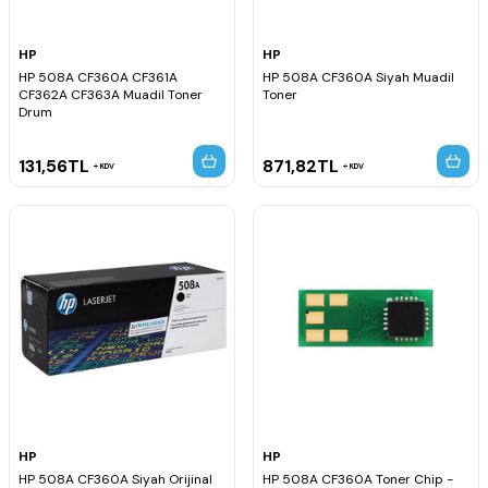
HP
HP
HP 508A CF360A CF361A
HP 508A CF360A Siyah Muadil
CF362A CF363A Muadil Toner
Toner
Drum
131,56
TL
871,82
TL
KDV
KDV
HP
HP
HP 508A CF360A Siyah Orijinal
HP 508A CF360A Toner Chip -