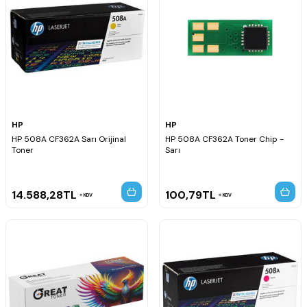
HP
HP
HP 508A CF362A Sarı Orijinal
HP 508A CF362A Toner Chip -
Toner
Sarı
14.588,28
TL
100,79
TL
KDV
KDV