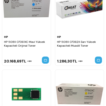
HP
HP
HP 508X CF361XC Mavi Yüksek
HP 508X CF362X Sarı Yüksek
Kapasiteli Orijinal Toner
Kapasiteli Muadil Toner
20.168,69
TL
1.286,30
TL
KDV
KDV