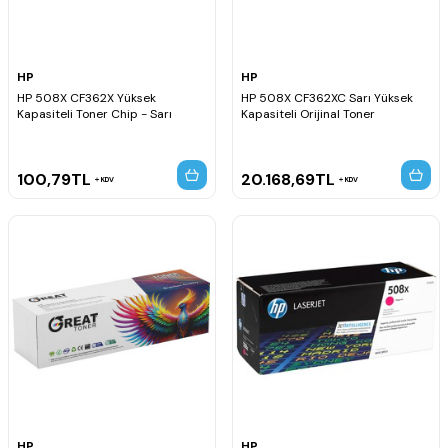
HP
HP
HP 508X CF362X Yüksek
HP 508X CF362XC Sarı Yüksek
Kapasiteli Toner Chip - Sarı
Kapasiteli Orijinal Toner
100,79
TL
20.168,69
TL
KDV
KDV
HP
HP