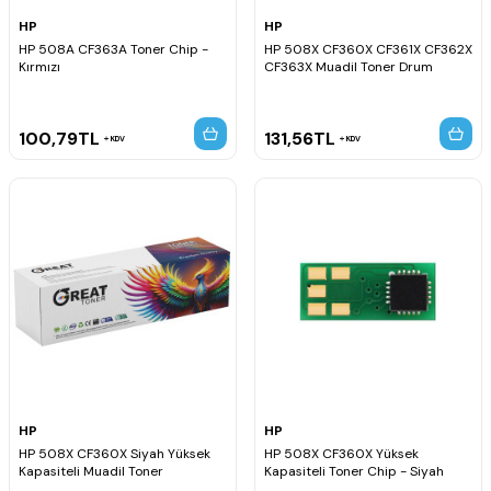
HP
HP
HP 508A CF363A Toner Chip -
HP 508X CF360X CF361X CF362X
Kırmızı
CF363X Muadil Toner Drum
100,79
TL
131,56
TL
KDV
KDV
HP
HP
HP 508X CF360X Siyah Yüksek
HP 508X CF360X Yüksek
Kapasiteli Muadil Toner
Kapasiteli Toner Chip - Siyah