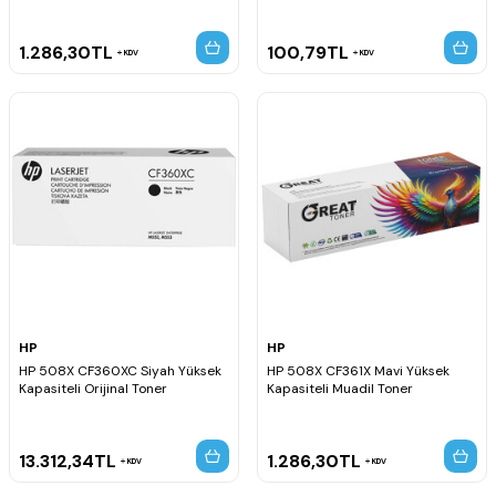
1.286,30
TL
100,79
TL
KDV
KDV
HP
HP
HP 508X CF360XC Siyah Yüksek
HP 508X CF361X Mavi Yüksek
Kapasiteli Orijinal Toner
Kapasiteli Muadil Toner
13.312,34
TL
1.286,30
TL
KDV
KDV