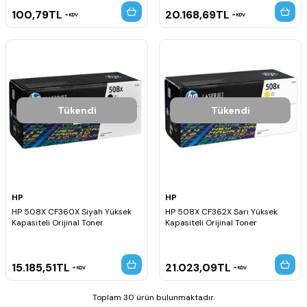
100,79
TL
20.168,69
TL
KDV
KDV
Tükendi
Tükendi
HP
HP
HP 508X CF360X Siyah Yüksek
HP 508X CF362X Sarı Yüksek
Kapasiteli Orijinal Toner
Kapasiteli Orijinal Toner
15.185,51
TL
21.023,09
TL
KDV
KDV
Toplam 30 ürün bulunmaktadır.