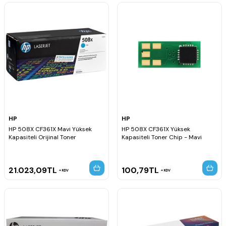
HP
HP
HP 508X CF361X Mavi Yüksek
HP 508X CF361X Yüksek
Kapasiteli Orijinal Toner
Kapasiteli Toner Chip - Mavi
21.023,09
TL
100,79
TL
KDV
KDV