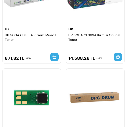
HP
HP
HP 508A CF363A Kırmızı Muadil
HP 508A CF363A Kırmızı Orijinal
Toner
Toner
871,82
TL
14.588,28
TL
KDV
KDV