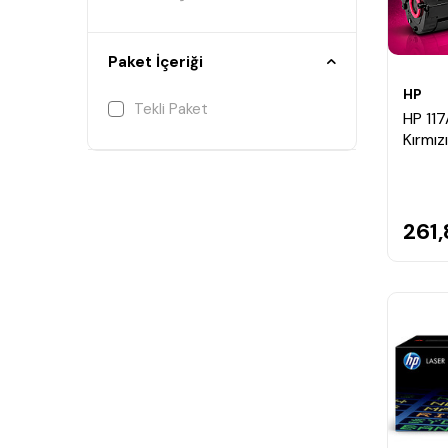
Paket İçeriği
HP
Tekli Paket
HP 11
Kırmız
261,