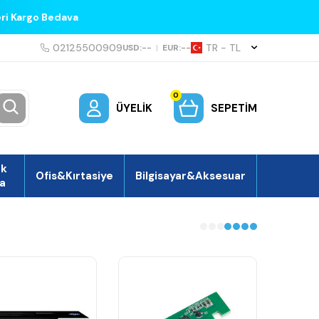
eri Kargo Bedava
02125500909
TR − TL
USD:
--
|
EUR:
--
0
ÜYELIK
SEPETIM
ek
Ofis&Kırtasiye
Bilgisayar&Aksesuar
a