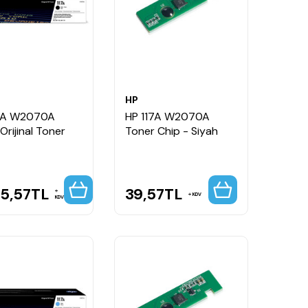
HP
17A W2070A
HP 117A W2070A
Orijinal Toner
Toner Chip - Siyah
35,57
TL
39,57
TL
KDV
KDV