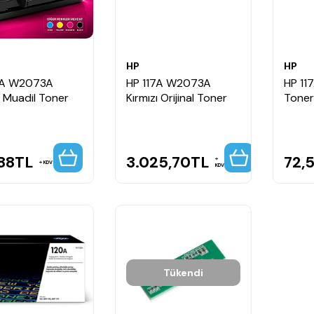
HP
HP
7A W2073A
HP 117A W2073A
HP 1
ı Muadil Toner
Kırmızı Orijinal Toner
Toner 
88
TL
3.025,70
TL
72,
KDV
KDV
Tükendi