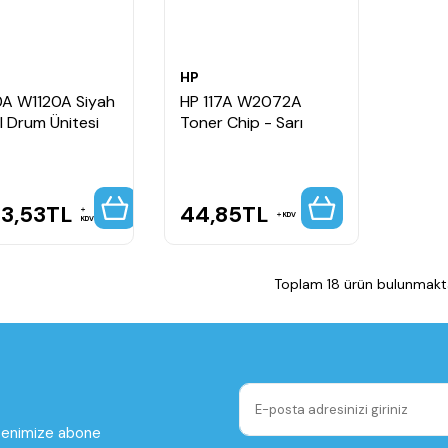
HP
0A W1120A Siyah
HP 117A W2072A
al Drum Ünitesi
Toner Chip - Sarı
93,53
TL
44,85
TL
KDV
KDV
Toplam 18 ürün bulunmakta
ltenimize abone