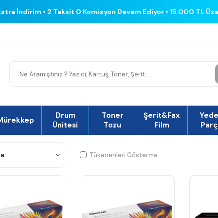
kstra İndirim • 2 Taksit 0 Komisyon Devam Ediyor • 15.000 TL Üz
Drum
Toner
Şerit&Fax
Yed
Mürekkep
Ünitesi
Tozu
Film
Parç
Tükenenleri Gösterme