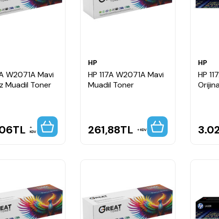
HP
HP
7A W2071A Mavi
HP 117A W2071A Mavi
HP 11
z Muadil Toner
Muadil Toner
Orijin
,06
TL
261,88
TL
3.0
KDV
KDV