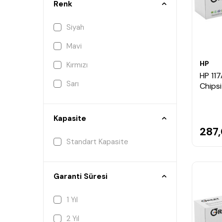
Renk
Siyah
Mavi
HP
Kırmızı
HP 11
Sarı
Chipsi
Kapasite
287
Standart Kapasite
Garanti Süresi
1 Yıl
2 Yıl