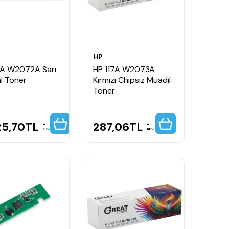
HP
7A W2072A Sarı
HP 117A W2073A
al Toner
Kırmızı Chipsiz Muadil
Toner
25,70
TL
287,06
TL
KDV
KDV