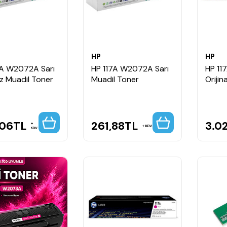
HP
HP
7A W2072A Sarı
HP 117A W2072A Sarı
HP 11
z Muadil Toner
Muadil Toner
Orijin
,06
TL
261,88
TL
3.0
KDV
KDV