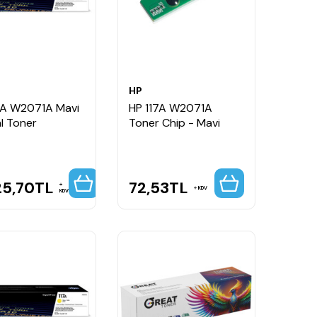
HP
7A W2071A Mavi
HP 117A W2071A
al Toner
Toner Chip - Mavi
25,70
TL
72,53
TL
KDV
KDV