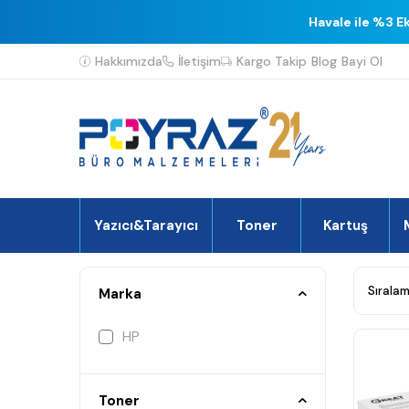
Havale ile %3 E
Hakkımızda
İletişim
Kargo Takip
Blog
Bayi Ol
Yazıcı&Tarayıcı
Toner
Kartuş
Marka
HP
Toner