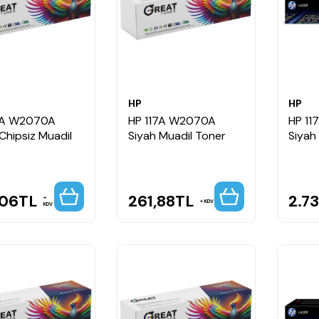
HP
HP
7A W2070A
HP 117A W2070A
HP 1
Chipsiz Muadil
Siyah Muadil Toner
Siyah 
,06
TL
261,88
TL
2.7
KDV
KDV