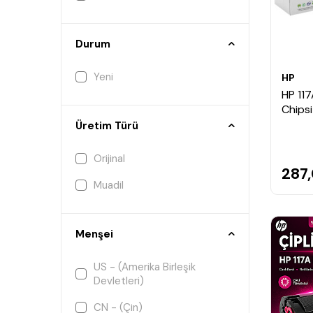
Durum
Yeni
HP
HP 11
Chipsi
Üretim Türü
Orijinal
287
Muadil
Menşei
US - (Amerika Birleşik
Devletleri)
CN - (Çin)