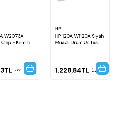
HP
17A W2073A
HP 120A W1120A Siyah
Chip - Kırmızı
Muadil Drum Ünitesi
53
TL
1.228,84
TL
KDV
KDV