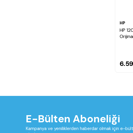
HP
HP 12
Orijin
6.5
E-Bülten Aboneliği
Kampanya ve yeniliklerden haberdar olmak için e-bü