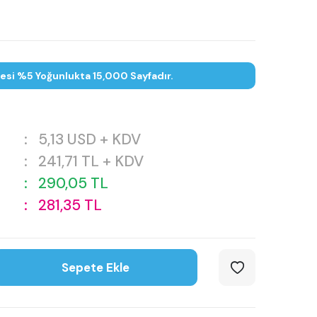
tesi %5 Yoğunlukta 15,000 Sayfadır.
:
5,13
USD + KDV
:
241,71
TL + KDV
:
290,05
TL
:
281,35
TL
Sepete Ekle