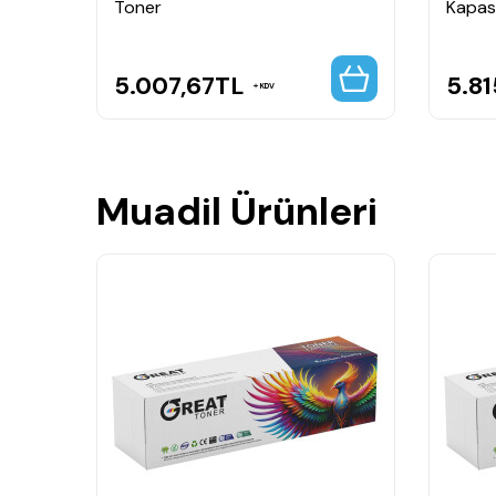
Toner
Kapasi
5.007,67
TL
5.81
KDV
Muadil Ürünleri