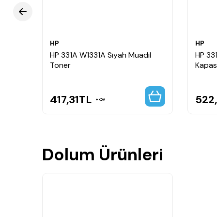
HP
HP
HP 331A W1331A Siyah Muadil
HP 33
Toner
Kapasi
417,31
TL
522
KDV
Dolum Ürünleri