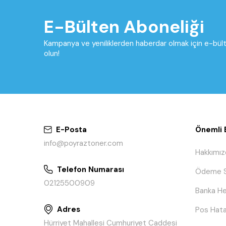
E-Bülten Aboneliği
Kampanya ve yeniliklerden haberdar olmak için e-bü
olun!
E-Posta
Önemli B
info@poyraztoner.com
Hakkımız
Telefon Numarası
Ödeme S
02125500909
Banka He
Adres
Pos Hata
Hürriyet Mahallesi Cumhuriyet Caddesi