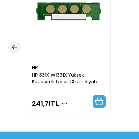
HP
HP 331X W1331X Yüksek
Kapasiteli Toner Chip - Siyah
241,71
TL
KDV