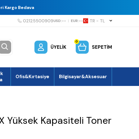
eri Kargo Bedava
02125500909
TR − TL
USD:
--
|
EUR:
--
0
ÜYELIK
SEPETIM
ek
Ofis&Kırtasiye
Bilgisayar&Aksesuar
a
X Yüksek Kapasiteli Toner