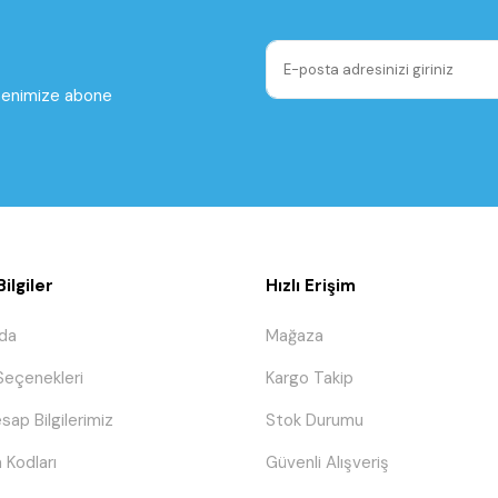
ltenimize abone
ilgiler
Hızlı Erişim
da
Mağaza
eçenekleri
Kargo Takip
sap Bilgilerimiz
Stok Durumu
 Kodları
Güvenli Alışveriş