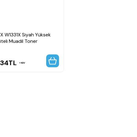
1X W1331X Siyah Yüksek
teli Muadil Toner
,34
TL
KDV