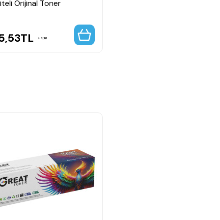
teli Orijinal Toner
5,53
TL
KDV