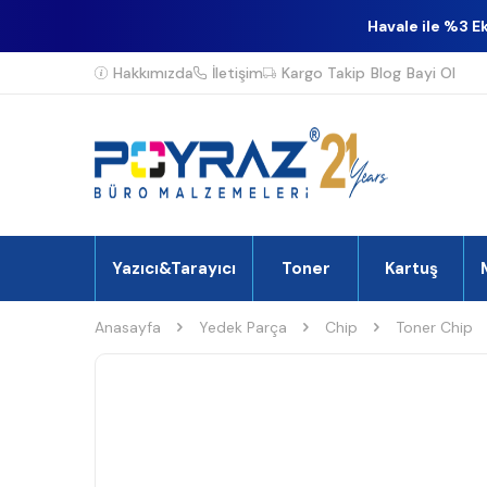
Havale ile %3 E
Hakkımızda
İletişim
Kargo Takip
Blog
Bayi Ol
Yazıcı&Tarayıcı
Toner
Kartuş
Anasayfa
Yedek Parça
Chip
Toner Chip