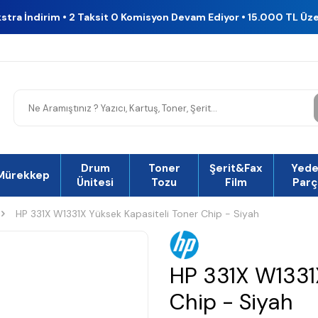
kstra İndirim • 2 Taksit 0 Komisyon Devam Ediyor • 15.000 TL Üz
Drum
Toner
Şerit&Fax
Yed
Mürekkep
Ünitesi
Tozu
Film
Parç
HP 331X W1331X Yüksek Kapasiteli Toner Chip - Siyah
HP 331X W1331
Chip - Siyah