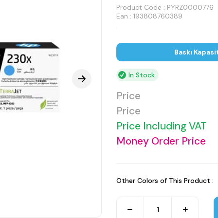
Product Code :
PYRZ0000776
Ean : 193808760389
Baskı Kapasi
In Stock
Price
Price
Price Including VAT
Money Order Price
Other Colors of This Product :