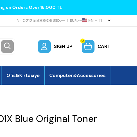
ing on Orders Over 15,000 TL
02125500909
EN − TL
USD:
--
|
EUR:
--
0
SIGN UP
CART
Ofis&Kırtasiye
Computer&Accessories
X Blue Original Toner