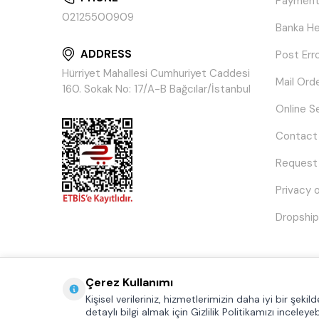
Payment
02125500909
Banka He
ADDRESS
Post Err
Hürriyet Mahallesi Cumhuriyet Caddesi
Mail Ord
160. Sokak No: 17/A-B Bağcılar/İstanbul
Online S
Contact
Request
Privacy 
Dropship
Çerez Kullanımı
Kişisel verileriniz, hizmetlerimizin daha iyi bir şeki
detaylı bilgi almak için Gizlilik Politikamızı inceleyebi