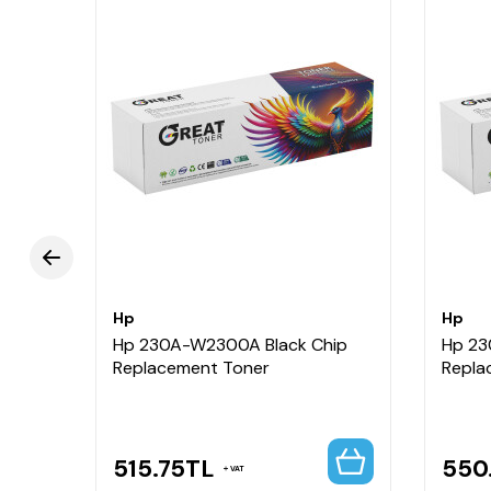
Hp
Hp
ps
Hp 230A-W2300A Black Chip
Hp 23
igh
Replacement Toner
Repla
515.75
TL
550
VAT