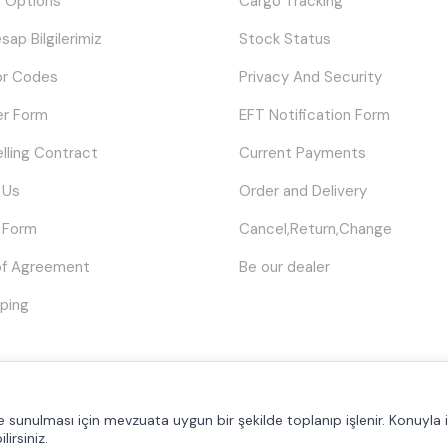
 Options
Cargo Tracking
sap Bilgilerimiz
Stock Status
or Codes
Privacy And Security
er Form
EFT Notification Form
elling Contract
Current Payments
 Us
Order and Delivery
 Form
Cancel,Return,Change
of Agreement
Be our dealer
ping
© Tüm hakları saklıdır.
Poyraztoner.com
lde sunulması için mevzuata uygun bir şekilde toplanıp işlenir. Konuyla il
lirsiniz.