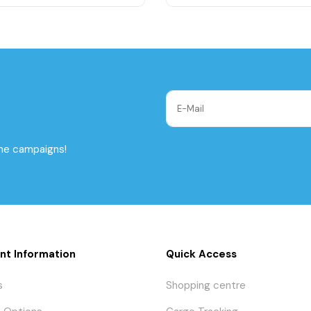
the campaigns!
nt Information
Quick Access
s
Shopping centre