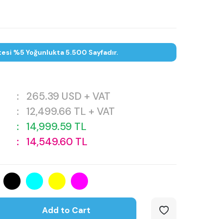
tesi %5 Yoğunlukta 5.500 Sayfadır.
:
265.39
USD + VAT
:
12,499.66
TL + VAT
:
14,999.59
TL
:
14,549.60
TL
Add to Cart