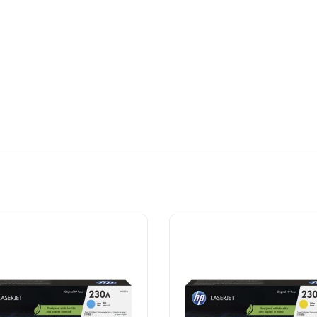
pasiteli orijinal tonerdir.
ayfa baskısı sağlar.