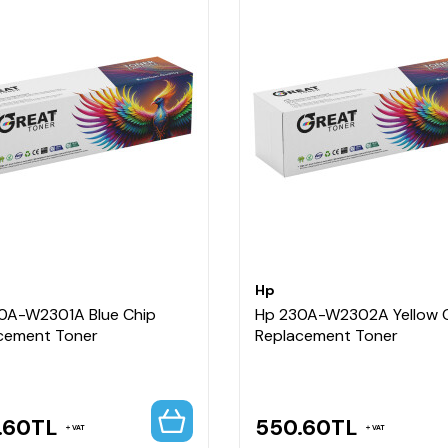
Hp
0A-W2301A Blue Chip
Hp 230A-W2302A Yellow 
cement Toner
Replacement Toner
.60
TL
550.60
TL
VAT
VAT