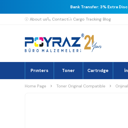
Bank Transfer: 3% Extra Dis
About us
Contact
Cargo Tracking
Blog
Prınters
Toner
Cartrıdge
İ
Home Page
Toner Original Compatible
Orijina