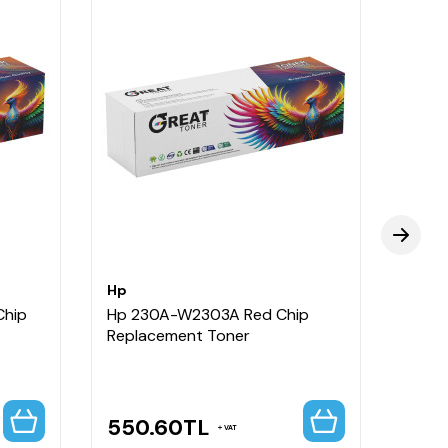
Hp
Hp
Chip
Hp 230A-W2303A Red Chip
Hp 2
Replacement Toner
Free 
550.60
TL
499
VAT