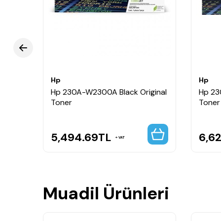
İlk sayfadan son sayfaya kadar tutarlı baskı kal
Kolay kurulum ve güvenilir kullanım sağlar.
Yoğun ofis kullanımı için uzun ömürlü ve yükse
Kullanım Alanları
Renkli ofis belgeleri
Sunum ve grafik çıktıları
Hp
Hp
Kurumsal dokümanlar
nal
Hp 230A-W2300A Black Original
Hp 23
Pazarlama materyalleri
Toner
Toner
Profesyonel renkli baskılar
5,494.69
TL
6,6
VAT
Muadil Ürünleri