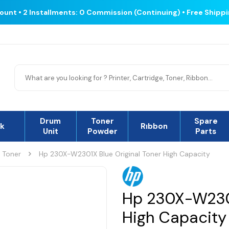
count • 2 Installments: 0 Commission (Continuing) • Free Shipp
Drum
Toner
Spare
nk
Rıbbon
Unit
Powder
Parts
l Toner
Hp 230X-W2301X Blue Original Toner High Capacity
Hp 230X-W2301
High Capacity