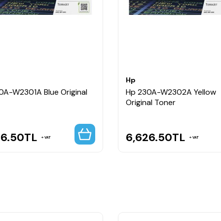
itesi sunar.
k performans sunar.
Hp
0A-W2301A Blue Original
Hp 230A-W2302A Yellow
Original Toner
26.50
TL
6,626.50
TL
VAT
VAT