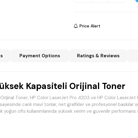
Price Alert
ns
Payment Options
Ratings & Reviews
sek Kapasiteli Orijinal Toner
rijinal Toner, HP Color LaserJet Pro 4203 ve HP Color LaserJet 
isi sayesinde canlı mavi tonlar, net grafikler ve profesyonel baskılar 
k yoğun ofis kullanımlarında yüksek verim ve güvenilir performans s