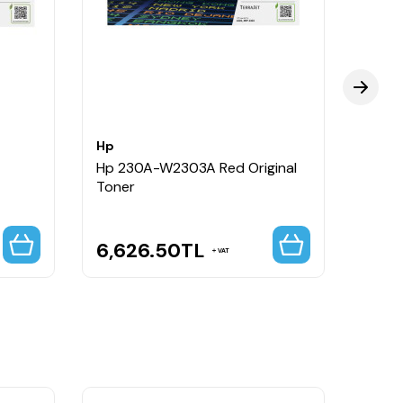
Hp
Hp
Hp 230A-W2303A Red Original
Hp 23
Toner
Toner
6,626.50
TL
10,1
VAT